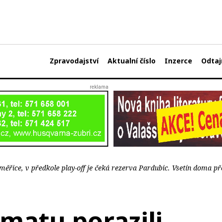
Zpravodajství
Aktualní číslo
Inzerce
Odtaj
ěřice, v předkole play-off je čeká rezerva Pardubic. Vsetín doma pře
matu porazili