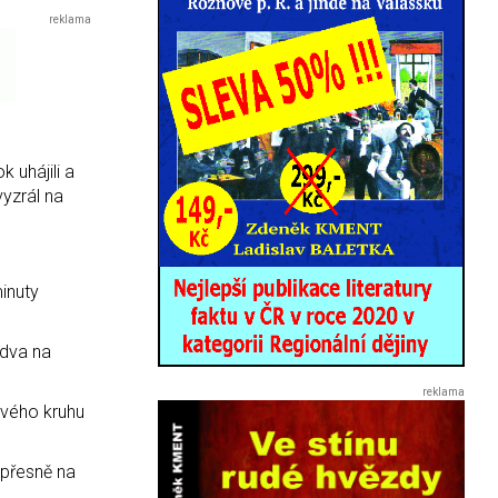
k uhájili a
vyzrál na
minuty
 dva na
ravého kruhu
 přesně na