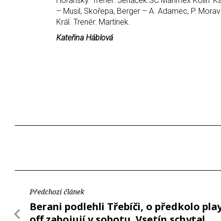
Hořanský. Trenér: Jenáček.SC Marimex Kolín: K
– Musil, Skořepa, Berger – A. Adamec, P. Morave
Král. Trenér: Martínek.
Kateřina Háblová
Předchozí článek
Berani podlehli Třebíči, o předkolo pla
off zabojují v sobotu. Vsetín schytal