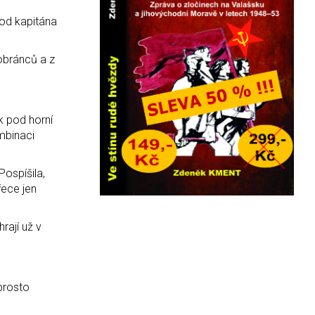
 od kapitána
 obránců a z
k pod horní
ombinaci
Pospíšila,
řece jen
rají už v
aprosto