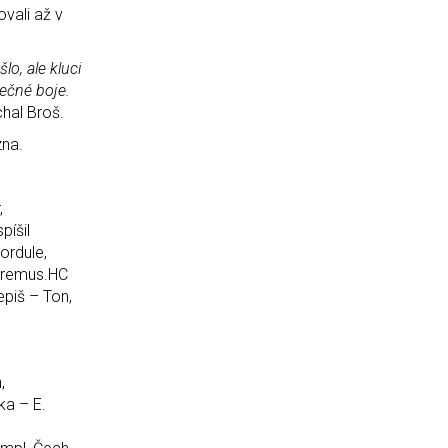
vali až v
o, ale kluci
rečné boje.
chal Broš.
zna.
,
píšil
ordule,
 Oremus.HC
piš – Ton,
,
ka – E.