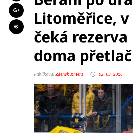
Litoměřice, v
čeká rezerva 
doma přetlači
Zdenek Kment
02. 03. 2026