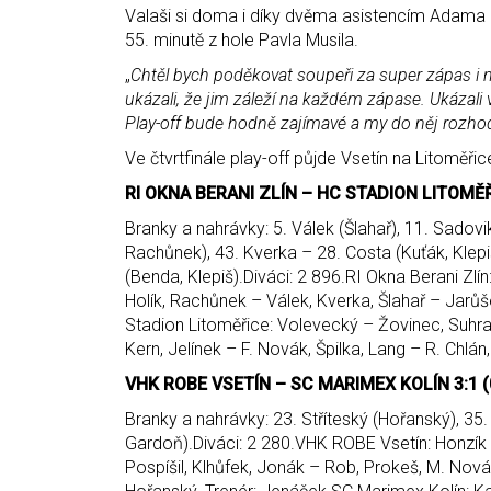
Valaši si doma i díky dvěma asistencím Adama Ho
55. minutě z hole Pavla Musila.
„
Chtěl bych poděkovat soupeři za super zápas i n
ukázali, že jim záleží na každém zápase. Ukázali 
Play-off bude hodně zajímavé a my do něj rozho
Ve čtvrtfinále play-off půjde Vsetín na Litoměřic
RI OKNA BERANI ZLÍN – HC STADION LITOMĚŘICE
Branky a nahrávky: 5. Válek (Šlahař), 11. Sadovi
Rachůnek), 43. Kverka – 28. Costa (Kuťák, Klepiš
(Benda, Klepiš).Diváci: 2 896.RI Okna Berani Zlín
Holík, Rachůnek – Válek, Kverka, Šlahař – Jarů
Stadion Litoměřice: Volevecký – Žovinec, Suhra
Kern, Jelínek – F. Novák, Špilka, Lang – R. Chlán, H
VHK ROBE VSETÍN – SC MARIMEX KOLÍN 3:1 (0:
Branky a nahrávky: 23. Stříteský (Hořanský), 35
Gardoň).Diváci: 2 280.VHK ROBE Vsetín: Honzík – 
Pospíšil, Klhůfek, Jonák – Rob, Prokeš, M. Nová