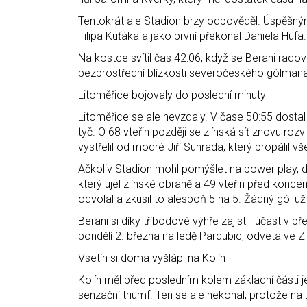
Tentokrát ale Stadion brzy odpověděl. Úspěšným
Filipa Kuťáka a jako první překonal Daniela Hufa.
Na kostce svítil čas 42:06, když se Berani rado
bezprostřední blízkosti severočeského gólmana 
Litoměřice bojovaly do poslední minuty
Litoměřice se ale nevzdaly. V čase 50:55 dostal
tyč. O 68 vteřin později se zlínská síť znovu roz
vystřelil od modré Jiří Suhrada, který propálil v
Ačkoliv Stadion mohl pomýšlet na power play, do
který ujel zlínské obraně a 49 vteřin před konc
odvolal a zkusil to alespoň 5 na 5. Žádný gól už 
Berani si díky tříbodové výhře zajistili účast v p
pondělí 2. března na ledě Pardubic, odveta ve Z
Vsetín si doma vyšlápl na Kolín
Kolín měl před posledním kolem základní části jen
senzační triumf. Ten se ale nekonal, protože na 