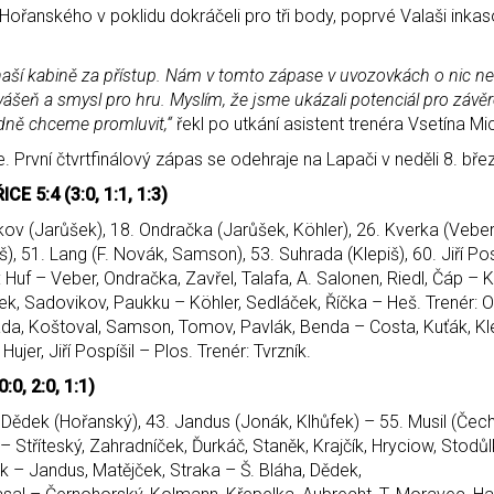
řanského v poklidu dokráčeli pro tři body, poprvé Valaši inkaso
aší kabině za přístup. Nám v tomto zápase v uvozovkách o nic nešl
vášeň a smysl pro hru. Myslím, že jsme ukázali potenciál pro závě
dně chceme promluvit,“
řekl po utkání asistent trenéra Vsetína Mi
e. První čtvrtfinálový zápas se odehraje na Lapači v neděli 8. bře
 5:4 (3:0, 1:1, 1:3)
kov (Jarůšek), 18. Ondračka (Jarůšek, Köhler), 26. Kverka (Veber
), 51. Lang (F. Novák, Samson), 53. Suhrada (Klepiš), 60. Jiří Pos
: Huf – Veber, Ondračka, Zavřel, Talafa, A. Salonen, Riedl, Čáp – K
šek, Sadovikov, Paukku – Köhler, Sedláček, Říčka – Heš. Trenér:
da, Koštoval, Samson, Tomov, Pavlák, Benda – Costa, Kuťák, Kle
ujer, Jiří Pospíšil – Plos. Trenér: Tvrzník.
0, 2:0, 1:1)
. Dědek (Hořanský), 43. Jandus (Jonák, Klhůfek) – 55. Musil (Čech
Stříteský, Zahradníček, Ďurkáč, Staněk, Krajčík, Hryciow, Stodůl
k – Jandus, Matějček, Straka – Š. Bláha, Dědek,