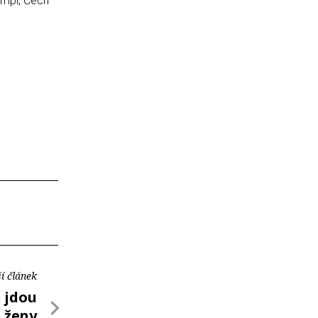
ampl, Čech
í článek
e jdou
i ženy