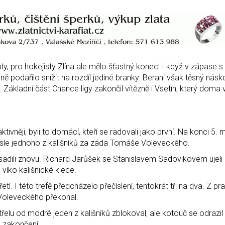
y, pro hokejisty Zlína ale mělo šťastný konec! I když v zápase s
ině podařilo snížit na rozdíl jediné branky. Berani však těsný násko
f. Základní část Chance ligy zakončil vítězně i Vsetín, který doma 
ivněji, byli to domácí, kteří se radovali jako první. Na konci 5. 
brusle jednoho z kališníků za záda Tomáše Voleveckého.
sadili znovu. Richard Jarůšek se Stanislavem Sadovikovem ujeli
víko kališnické klece.
í. I této trefě předcházelo přečíslení, tentokrát tři na dva. Z p
Voleveckého překonal.
třelu od modré jeden z kališníků zblokoval, ale kotouč se odrazil
a zakončení.