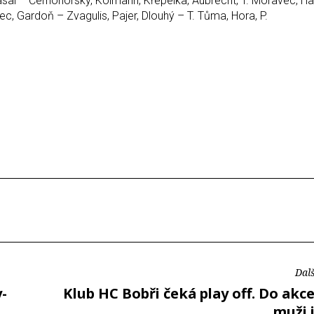
asal – Černohorský, Kolmann, Křepelka, Aubrecht, T. Moravec, H
c, Gardoň – Zvagulis, Pajer, Dlouhý – T. Tůma, Hora, P.
Dalš
y-
Klub HC Bobři čeká play off. Do akc
muži 