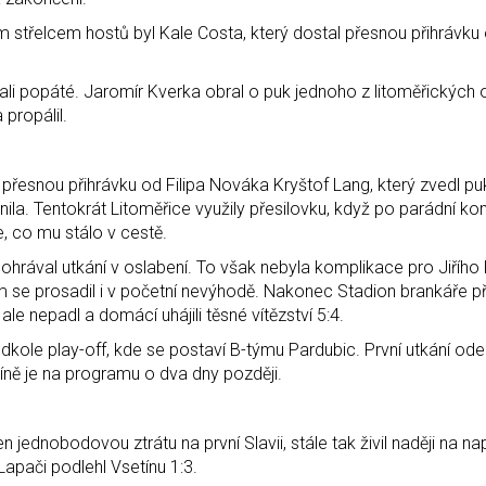
 střelcem hostů byl Kale Costa, který dostal přesnou přihrávku
vali popáté. Jaromír Kverka obral o puk jednoho z litoměřických
propálil.
 přesnou přihrávku od Filipa Nováka Kryštof Lang, který zvedl pu
vlnila. Tentokrát Litoměřice využily přesilovku, když po parádní k
še, co mu stálo v cestě.
hrával utkání v oslabení. To však nebyla komplikace pro Jiřího 
em se prosadil i v početní nevýhodě. Nakonec Stadion brankáře p
ale nepadl a domácí uhájili těsné vítězství 5:4.
ředkole play-off, kde se postaví B-týmu Pardubic. První utkání odeh
líně je na programu o dva dny později.
 jednobodovou ztrátu na první Slavii, stále tak živil naději na n
Lapači podlehl Vsetínu 1:3.