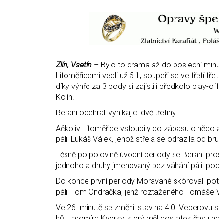
Zlín, Vsetín
– Bylo to drama až do poslední minut
Litoměřicemi vedli už 5:1, soupeři se ve třetí třet
díky výhře za 3 body si zajistili předkolo play-of
Kolín.
Berani odehráli vynikající dvě třetiny
Ačkoliv Litoměřice vstoupily do zápasu o něco akt
pálil Lukáš Válek, jehož střela se odrazila od 
Těsně po polovině úvodní periody se Berani pro
jednoho a druhý jmenovaný bez váhání pálil pod 
Do konce první periody Moravané skórovali potřet
pálil Tom Ondračka, jenž roztaženého Tomáše 
Ve 26. minutě se změnil stav na 4:0. Veberovu s
hůl Jaromíra Kverky, který měl dostatek času n