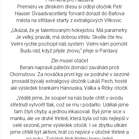
Premiéru ve zlínském dresu si odbyl útočník Petr
Hauser. Dvaadvacetiletý forvard dorazil do Baťova
města na střídavé starty z extraligových Vítkovic.
„Ukázal, že je talentovaným hokejistou. Má parametry.
Je velký, pravák, má dobrou střelu. Skvěle čte hru.
Velmi rychle pochopil náš systém. Velmi nám pomohl.
Budu rád, když přijde znovu,“ přeje si Pardavý.
Zlín musel otáčet
Berani napravili páteční domácí zaváhání proti
Chomutovu. Za nováčka první ligy se podruhé v sezoně
prosadil bývalý extraligový útočník Lukáš Pech, hosté
ale výsledek brankami Hanouska, Válka a Říčky otočili.
„Věděli jsme, že soupeř na nás bude chtít v úvodu
střetnutí vytvořit tlak, což se mu i podařilo. Udělali jsme
tam čtyři chyby a jednou inkasovali. Byli jsme sice v
manku, ale ve druhé třetině, která byla od nás nejlepší v
celé sezoně, jsme výsledek otočili. I ve zbytku utkání
jsme chtěli být aktivní, hrát co nejvíce v útočné třetině a
na puku. Začátek třetí třetiny tomu úplně