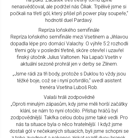
nenasvědčoval, ale podržel nás Čiliak. Trpělivě jsme si
počkali na třetí gól, který přišel při power play soupeře,“
hodnotil duel Pardavý.
Repríza loňského semifinále
Repríza loňského semifinále mezi Vsetínem a Jihlavou
dopadla lépe pro domácí Valachy. O výhře 5:2 rozhodli
třemi góly v poslední třetině, skóre otevřel i uzavřel
finský útočník Julius Valtonen. Na Lapači Vsetín v
aktuální sezoně prohrál jen v derby se Zlínem.
„Jsme rádi za tři body, protože s Duklou to vždy jsou
těžké boje, což se i nyní potvrdilo,“ uvedl asistent
trenéra Vsetína Luboš Rob.
Valaši hráli zodpovědně
„Oproti minulým zápasům, kdy jsme měli horší začátky
klání, se nám to nyní otočilo. Přístup hráčů byl
zodpovědnější. Takřka celou dobu jsme také vedli. Pro
nás ta situace byla o něco hratelnější. I když jsme
dostali gól v nečekaných situacích, byli jsme schopni se
z toho zvednout a nakonec získat rozdíl dvou branek.