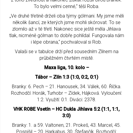
To bylo velmi cenné,“ těší Roba.
„Ve druhé třetině drželi oba týmy gólmani. My jsme měli
několik šancí, ze kterých jsme mohli skórovat. To se
zlomilo až v té třetí. Nakonec sice ještě měla Jihlava
tlak, nicméně gólman to dobře pohlídal. Fungovala nám
i lépe obrana,“ pochvaloval si Rob.
Valaši se v tabulce drží před sousedním Zlínem na
průběžném čtvrtém místě.
Maxa liga, 10. kolo –
Tábor – Zlín 1:3 (1:0, 0:2, 0:1)
Branky: 6. Pech – 21. Hanousek, 34. Válek, 60. Říčka.
Rozhodčí: Horák, Turhobr – Zídek, Hájková. Vyloučení:
1:2. Využití: 0:1. Diváci: 2378.
VHK ROBE Vsetín – HC Dukla Jihlava 5:2 (1:1, 1:1,
3:0)
Branky: 1. a 59. Valtonen, 21. Prokeš, 43. Marcel, 45.
Pospíšil – 20. Harkabus, 30. Štefančík. Rozhodčí: