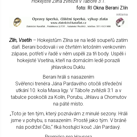
Hokejisté Zlína zvítězili v Táboře 3:1.
foto: RI Okna Berani Zlín
Zlín, Vsetín
– Hokejistům Zlína se na ledě soupeřů zatím
daří. Berani bodovali i ve čtvrtém letošním venkovním
zápase, potřetí v řadě v něm uspěli za tři body. Uspěli i
hokejisté Vsetína, kteří na domácím ledě porazili
jihlavskou Duklu.
Berani hráli s nasazením
Svěřenci trenéra Jána Pardavého otočili středeční
utkání 10. kola Maxa ligy. V Táboře zvítězili 3:1 a v
tabulce poskočili za Kolín, Porubu, Jihlavu a Chomutov
na páté místo.
„Toto je ten tým, který poznávám z minulé sezony. Hráli
jsme v pohybu, s nasazením. Prostě jako tým. V bráně
nás podržel Čilo,“ říká hostující kouč Ján Pardavý.
Premiéra pro Hausera