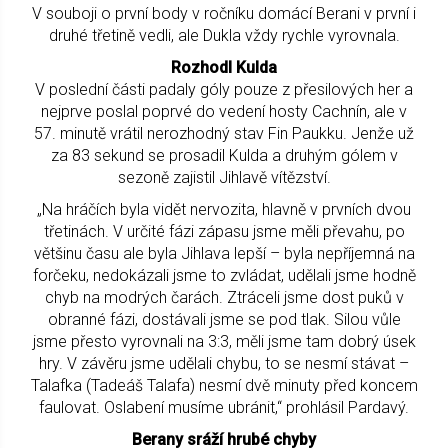
V souboji o první body v ročníku domácí Berani v první i
druhé třetině vedli, ale Dukla vždy rychle vyrovnala.
Rozhodl Kulda
V poslední části padaly góly pouze z přesilových her a
nejprve poslal poprvé do vedení hosty Cachnín, ale v
57. minutě vrátil nerozhodný stav Fin Paukku. Jenže už
za 83 sekund se prosadil Kulda a druhým gólem v
sezoně zajistil Jihlavě vítězství.
„Na hráčích byla vidět nervozita, hlavně v prvních dvou
třetinách. V určité fázi zápasu jsme měli převahu, po
většinu času ale byla Jihlava lepší – byla nepříjemná na
forčeku, nedokázali jsme to zvládat, udělali jsme hodně
chyb na modrých čarách. Ztráceli jsme dost puků v
obranné fázi, dostávali jsme se pod tlak. Silou vůle
jsme přesto vyrovnali na 3:3, měli jsme tam dobrý úsek
hry. V závěru jsme udělali chybu, to se nesmí stávat –
Talafka (Tadeáš Talafa) nesmí dvě minuty před koncem
faulovat. Oslabení musíme ubránit,“ prohlásil Pardavý.
Berany sráží hrubé chyby