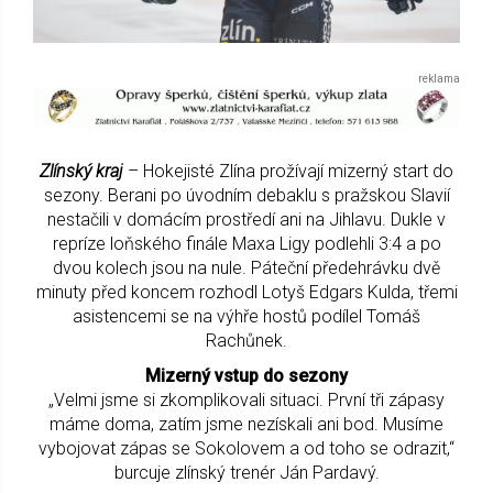
Zlínský kraj
– Hokejisté Zlína prožívají mizerný start do
sezony. Berani po úvodním debaklu s pražskou Slavií
nestačili v domácím prostředí ani na Jihlavu. Dukle v
repríze loňského finále Maxa Ligy podlehli 3:4 a po
dvou kolech jsou na nule. Páteční předehrávku dvě
minuty před koncem rozhodl Lotyš Edgars Kulda, třemi
asistencemi se na výhře hostů podílel Tomáš
Rachůnek.
Mizerný vstup do sezony
„Velmi jsme si zkomplikovali situaci. První tři zápasy
máme doma, zatím jsme nezískali ani bod. Musíme
vybojovat zápas se Sokolovem a od toho se odrazit,“
burcuje zlínský trenér Ján Pardavý.