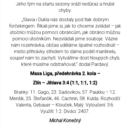
Jeho tým na startu sezony sráží nedůraz a hrubé
chyby.
„Slavia i Dukla nás dostaly pod tlak dobrým
forčekingem. Říkali jsme si, jak to chceme zvládat – jak
útočníci můžou pomoci obráncům, jak obránci můžou
pomoci útočníkům. Nezvládali jsme souboje. Vázne
nám rozehrávka, občas uděláme špatné rozhodnutí –
místo přihrávky středem to dáme podél mantinelu,
soupeř nám to zachytí. Vytváříme dost hloupých chyb,
které musíme odstraňovat,“ dodal Pardavý.
Maxa Liga, předehrávka 2. kola –
Zlín – Jihlava 3:4 (1:1, 1:1, 1:2)
Branky: 11. Gago, 23. Sadovikov, 57. Paukku – 12.
Menšík, 25. Štefančík, 46. Cachnín, 58. Kulda. Rozhodčí:
Valenta, Gebauer – Klouček, Malý. Vyloučení: 3:6.
Využití: 1:2. Diváci: 2407.
Michal Konečný