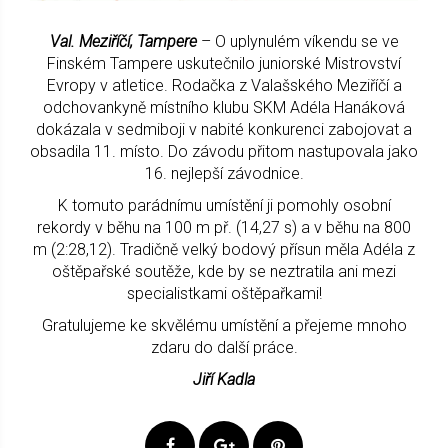
Val. Meziříčí, Tampere
– O uplynulém víkendu se ve
Finském Tampere uskutečnilo juniorské Mistrovství
Evropy v atletice. Rodačka z Valašského Meziříčí a
odchovankyně místního klubu SKM Adéla Hanáková
dokázala v sedmiboji v nabité konkurenci zabojovat a
obsadila 11. místo. Do závodu přitom nastupovala jako
16. nejlepší závodnice.
K tomuto parádnímu umístění ji pomohly osobní
rekordy v běhu na 100 m př. (14,27 s) a v běhu na 800
m (2:28,12). Tradičně velký bodový přísun měla Adéla z
oštěpařské soutěže, kde by se neztratila ani mezi
specialistkami oštěpařkami!
Gratulujeme ke skvělému umístění a přejeme mnoho
zdaru do další práce.
Jiří Kadla