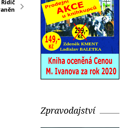
 Řidič
raněn
Zpravodajství