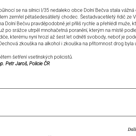
půlnocí se na silnici l/35 nedaleko obce Dolní Bečva stala vážná
lem zemřel pětašedesátiletý chodec. Šestadvacetiletý řidič ze 
olní Bečvu pravděpodobně jel příliš rychle a přehlédl muže, kt
ž po srážce utrpěl mnohačetná poranění, kterým na místě podleh
iče, kterému nyní hrozí až šest let odnětí svobody, neboť je pod
 Dechová zkouška na alkohol i zkouška na přítomnost drog byla u
ětem šetření vsetínských policistů.
Policie ČR
Dalš