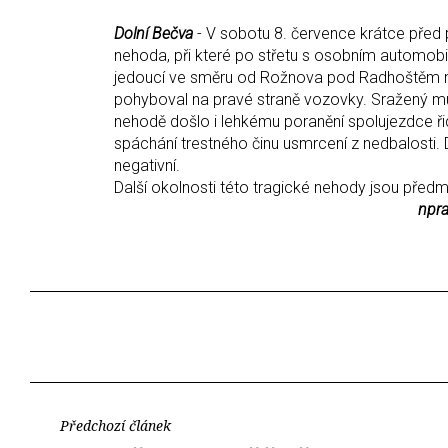
Dolní Bečva
- V sobotu 8. července krátce před 
nehoda, při které po střetu s osobním automobi
jedoucí ve směru od Rožnova pod Radhoštěm na D
pohyboval na pravé straně vozovky. Sražený mu
nehodě došlo i lehkému poranění spolujezdce řid
spáchání trestného činu usmrcení z nedbalosti.
negativní.
Další okolnosti této tragické nehody jsou předm
nprap. Petr Jaroš, 
Předchozí článek