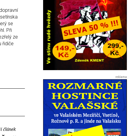
 dopravní
Vsetínska
erý se
l. Při
ezřelý ze
 řidiče
í článek