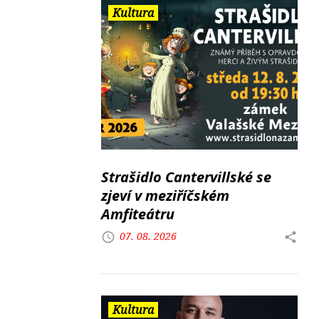
Kultura
Strašidlo Cantervillské se
zjeví v meziříčském
Amfiteátru
07. 08. 2026
Kultura