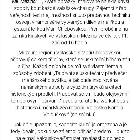
Val. Meziříčí
– „Svaté obrázky“ malované na skle kdysi
zdobily kout každé valašské chalupy. Zájemci z řad
veřejnosti teď mají možnost si tuto pradávnou techniku
osvojit v rámci série výtvarných dílen s malířkou a
restaurátorkou Marií Chlebovskou. První proběhne na
zámku Kinských ve Valašském Meziříčí ve čtvrtek 11.
září od 16 hodin.
Muzeum regionu Valašsko s Marií Chlebovskou
připravují celkem tři dílny, které se uskuteční během září
a října. Každá z nich bude mít své vlastní téma a
způsoby zdobení. „Ta první se uskuteční v předvečer
mariánského svátku, a tak bude inspirována
mariánskými atributy, s využitím úryvků a citací
historických předloh. Pracovat se v ní bude olejovými i
temperovými barvami,“ uvedla kurátorka workshopů a
historička umění Muzea regionu Valašsko Kamila
Valoušková (na snímku).
Jak dále upozornila, kapacita kurzů je omezena a je
tedy ideální, pokud se zájemci přihlásí předem – buďto
na e-mail valouskova@muzeumvalassko.cz nebo