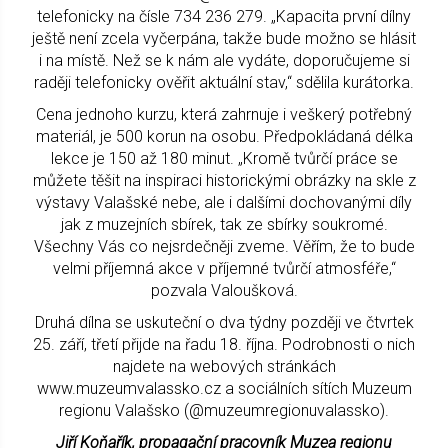
telefonicky na čísle 734 236 279. „Kapacita první dílny
ještě není zcela vyčerpána, takže bude možno se hlásit
i na místě. Než se k nám ale vydáte, doporučujeme si
raději telefonicky ověřit aktuální stav,“ sdělila kurátorka.
Cena jednoho kurzu, která zahrnuje i veškerý potřebný
materiál, je 500 korun na osobu. Předpokládaná délka
lekce je 150 až 180 minut. „Kromě tvůrčí práce se
můžete těšit na inspiraci historickými obrázky na skle z
výstavy Valašské nebe, ale i dalšími dochovanými díly
jak z muzejních sbírek, tak ze sbírky soukromé.
Všechny Vás co nejsrdečněji zveme. Věřím, že to bude
velmi příjemná akce v příjemné tvůrčí atmosféře,“
pozvala Valoušková.
Druhá dílna se uskuteční o dva týdny později ve čtvrtek
25. září, třetí přijde na řadu 18. října. Podrobnosti o nich
najdete na webových stránkách
www.muzeumvalassko.cz a sociálních sítích Muzeum
regionu Valašsko (@muzeumregionuvalassko).
Jiří Koňařík, propagační pracovník Muzea regionu