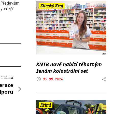
. Především
Zlínský Kraj
ychlejší
KNTB nově nabízí těhotným
ženám kolostrální set
í článek
05. 08. 2026
erace
odporu
Krimi