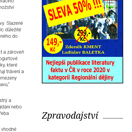
ovacího
nožství
vy. Slazené
íc důležité
leného do
kt a zároveň
jogurtové
ky, které
í trávení a
 omezeny
avu,“
strý a
jídání nebo
Zpravodajství
třeba
ní vhodné