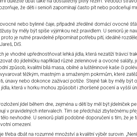
mi důležité dbát také na dostatečný pitný režim. Vedoucí strav
rňuje, že děti i senioři zapomínají často pít nebo podceňují m
né ovocné nebo bylinné čaje, případně zředěné domácí ovocné šťá
žusy by měly být spíše výjimkou než pravidlem. U seniorů je nav
a proto je nutné pravidelně připomínat potřebu pití, ideálně rozdě
areš, DiS.
 je vhodné upřednostňovat lehká jídla, která nezatíží trávicí tra
azovat do jídelníčku například různé zeleninové a ovocné saláty, 
dní způsob, kvalitní bílá masa, obilné a luštěninové kaše či polév
e vyvarovat těžkým, mastným a smaženým pokrmům, které zatěžuj
i, únavy nebo dokonce zažívací potíže. Stejně tak by měly být
 jídla, která v horku mohou způsobit i zhoršené pocení a vyšší ún
 rozložení jídel během dne, zejména u dětí by měl být jídelníček pe
mují v pravidelných intervalech. Tím se předchází zbytečnému pře
 tělo nevhodné. U seniorů platí podobné doporučení s tím, že je 
avotní omezení.
de je třeba dbát na rozumné množství a kvalitní výběr surovin. „Ne