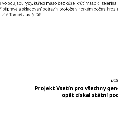
volbou jsou ryby, kuřecí maso bez kůže, krůtí maso či zelenina
ři přípravě a skladování potravin, protože v horkém počasí hrozí r
zavírá Tomáš Jareš, DiS.
Dalš
Projekt Vsetín pro všechny gen
opět získal státní p