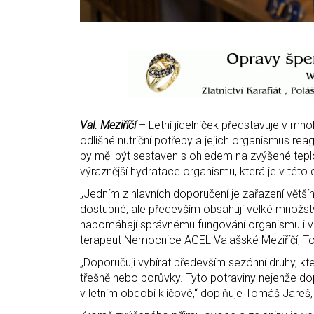
Val. Meziříčí
– Letní jídelníček představuje v mno
odlišné nutriční potřeby a jejich organismus reag
by měl být sestaven s ohledem na zvýšené teploty
výraznější hydratace organismu, která je v této
„Jedním z hlavních doporučení je zařazení větší
dostupné, ale především obsahují velké množství
napomáhají správnému fungování organismu i v h
terapeut Nemocnice AGEL Valašské Meziříčí, To
„Doporučuji vybírat především sezónní druhy, kter
třešně nebo borůvky. Tyto potraviny nejenže dop
v letním období klíčové,“ doplňuje Tomáš Jareš,