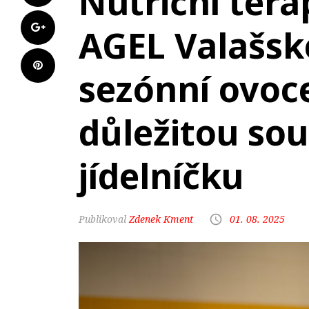
Nutriční ter
AGEL Valašsk
sezónní ovoce
důležitou sou
jídelníčku
Zdenek Kment
01. 08. 2025