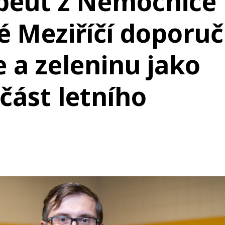
apeut z Nemocnice
é Meziříčí doporuč
 a zeleninu jako
část letního