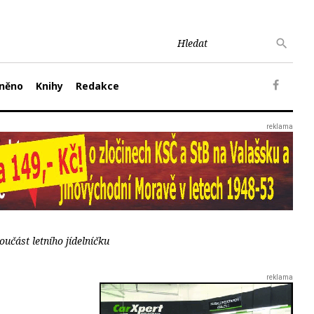
něno
Knihy
Redakce
učást letního jídelníčku