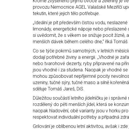
Kromě zvýšeného příjmu ovoce a zeleniny je vel
provozu Nemocnice AGEL Valašské Meziříčí upozo
tekutin, které jejich tělo potřebuje.
„Ideální je pít především čistou vodu, neslaze
limonády, energetické nápoje nebo přeslazené d
si uvědomit, že s věkem se snižuje pocit žízně, 
menších dávek během celého dne,“ říká Tomáš J
Co se týče pokrmů samotných, v letních měsících
dodají potřebné živiny a energii. „Vhodné je zař
nebo tvarohové dezerty, ryby připravené na příro
jsou vhodné i za studena. Naopak je vhodné s
mohou způsobovat nepříjemné pocity nevolnost
uzeniny, tučné sýry, tučné maso a silně kořeněná
sděluje Tomáš Jareš, DiS.
Důležitou součástí letního jídelníčku je i správné
rozdělený do pěti menších jídel, která se konzu
naopak hladovění, obě varianty jsou v horku pro
respektovat individuální potřeby a případná zdr
Grilování je oblíbenou letní aktivitou, avšak i z