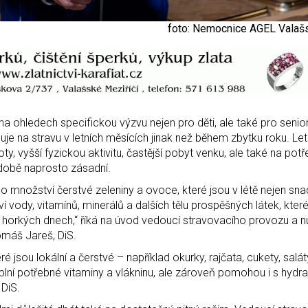
foto: Nemocnice AGEL Valašs
ha ohledech specifickou výzvu nejen pro děti, ale také pro seniory
uje na stravu v letních měsících jinak než během zbytku roku. Letn
, vyšší fyzickou aktivitu, častější pobyt venku, ale také na pot
 době naprosto zásadní.
ho množství čerstvé zeleniny a ovoce, které jsou v létě nejen sn
 vody, vitamínů, minerálů a dalších tělu prospěšných látek, kter
orkých dnech,“ říká na úvod vedoucí stravovacího provozu a nu
máš Jareš, DiS.
é jsou lokální a čerstvé – například okurky, rajčata, cukety, salát
lní potřebné vitaminy a vlákninu, ale zároveň pomohou i s hydrat
 DiS.