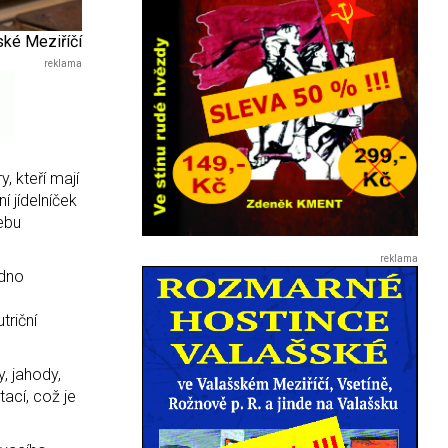
ké Meziříčí
, kteří mají
í jídelníček
řebu
adno
é
triční
y, jahody,
ací, což je