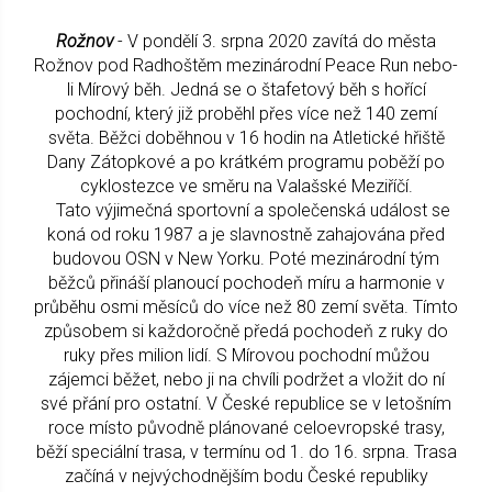
Rožnov
- V pondělí 3. srpna 2020 zavítá do města
Rožnov pod Radhoštěm mezinárodní Peace Run nebo-
li Mírový běh. Jedná se o štafetový běh s hořící
pochodní, který již proběhl přes více než 140 zemí
světa. Běžci doběhnou v 16 hodin na Atletické hřiště
Dany Zátopkové a po krátkém programu poběží po
cyklostezce ve směru na Valašské Meziříčí.
Tato výjimečná sportovní a společenská událost se
koná od roku 1987 a je slavnostně zahajována před
budovou OSN v New Yorku. Poté mezinárodní tým
běžců přináší planoucí pochodeň míru a harmonie v
průběhu osmi měsíců do více než 80 zemí světa. Tímto
způsobem si každoročně předá pochodeň z ruky do
ruky přes milion lidí. S Mírovou pochodní můžou
zájemci běžet, nebo ji na chvíli podržet a vložit do ní
své přání pro ostatní. V České republice se v letošním
roce místo původně plánované celoevropské trasy,
běží speciální trasa, v termínu od 1. do 16. srpna. Trasa
začíná v nejvýchodnějším bodu České republiky