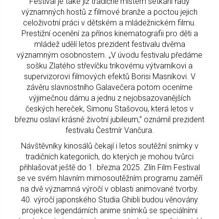
Festival je také již tradičně místem setkání řady
významných hostů z filmové branže a poctou jejich
celoživotní práci v dětském a mládežnickém filmu.
Prestižní ocenění za přínos kinematografii pro děti a
mládež udělí letos prezident festivalu dvěma
významným osobnostem. „V úvodu festivalu předáme
sošku Zlatého střevíčku trikovému výtvarníkovi a
supervizorovi filmových efektů Borisi Masníkovi. V
závěru slavnostního Galavečera potom oceníme
výjimečnou dámu a jednu z nejobsazovanějších
českých hereček, Simonu Stašovou, která letos v
březnu oslaví krásné životní jubileum,“ oznámil prezident
festivalu Čestmír Vančura.
Návštěvníky kinosálů čekají i letos soutěžní snímky v
tradičních kategoriích, do kterých je mohou tvůrci
přihlašovat ještě do 1. března 2025. Zlín Film Festival
se ve svém hlavním mimosoutěžním programu zaměří
na dvě významná výročí v oblasti animované tvorby.
40. výročí japonského Studia Ghibli budou věnovány
projekce legendárních anime snímků se speciálními