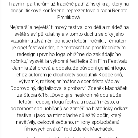
hlavním partnerům už tradičně patří Zlínský kraj, který na
dnešní tiskové konferenci reprezentovala radní Renata
Prchlíková.
Nejstarší a největší filmový festival pro děti a mládež na
světě slaví půlkulatiny a v tomto duchu se díky jeho
vizuálnímu ztvárnění ponese i letošní ročník. „Tématem
je opět festival sám, ale tentokrát se prostřednictvím
redesignu prvního loga ohlížíme do zakládajícího
ročníku,“ vysvětlila výkonná ředitelka Zlín Film Festivalu
Jarmila Záhorová a dodala, že původní geniální logo,
jehož autorem je dlouholetý souputník Kopce snů,
výtvarník, režisér, animátor a scenárista Václav
Dobrovolný, digitalizoval a probarvil Zdeněk Macháček
ze Studia 6.15. „Dovoluji si neskromně doufat, že
letošní redesign loga festivalu rozzáří město, a
pozornost spoluobčanů se zaměří na historický odkaz
festivalu jako na mimořádně důležitý počin, který
navštívily, celkově sečteno, miliony spoluobčanů -
filmových diváků,“ řekl Zdeněk Macháček.