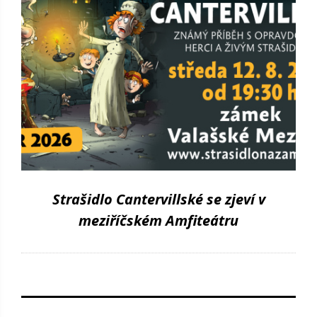
Strašidlo Cantervillské se zjeví v
meziříčském Amfiteátru