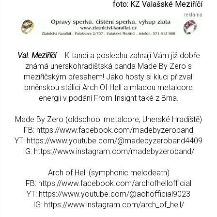
foto: KZ Valašské Meziříčí
Val. Meziříčí
– K tanci a poslechu zahrají Vám již dobře
známá uherskohradišťská banda Made By Zero s
meziříčským přesahem! Jako hosty si kluci přizvali
brněnskou stálici Arch Of Hell a mladou metalcore
energii v podání From Insight také z Brna.
Made By Zero (oldschool metalcore, Uherské Hradiště)
FB: https://www.facebook.com/madebyzeroband
YT: https://www.youtube.com/@madebyzeroband4409
IG: https://www.instagram.com/madebyzeroband/
Arch of Hell (symphonic melodeath)
FB: https://www.facebook.com/archofhellofficial
YT: https://www.youtube.com/@aohofficial9023
IG: https://www.instagram.com/arch_of_hell/