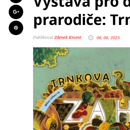
Výstava pro dě
prarodiče: T
Zdenek Kment
06. 06. 2025