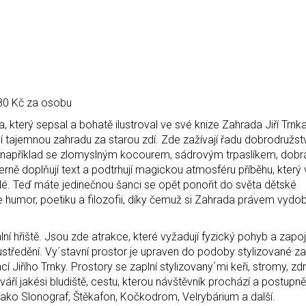
 80 Kč za osobu
 který sepsal a bohatě ilustroval ve své knize Zahrada Jiří Trnka
eví tajemnou zahradu za starou zdí. Zde zažívají řadu dobrodružstv
 například se zlomyslným kocourem, sádrovým trpaslíkem, dob
herně doplňují text a podtrhují magickou atmosféru příběhu, který 
pělé. Teď máte jedinečnou šanci se opět ponořit do světa dětské
je humor, poetiku a filozofii, díky čemuž si Zahrada právem vydo
lní hřiště. Jsou zde atrakce, které vyžadují fyzický pohyb a zapo
soustředění. Vy´stavní prostor je upraven do podoby stylizované z
cí Jiřího Trnky. Prostory se zaplní stylizovany´mi keři, stromy, zd
ří jakési bludiště, cestu, kterou návštěvník prochází a postupn
ako Slonograf, Štěkafon, Kočkodrom, Velrybárium a další.