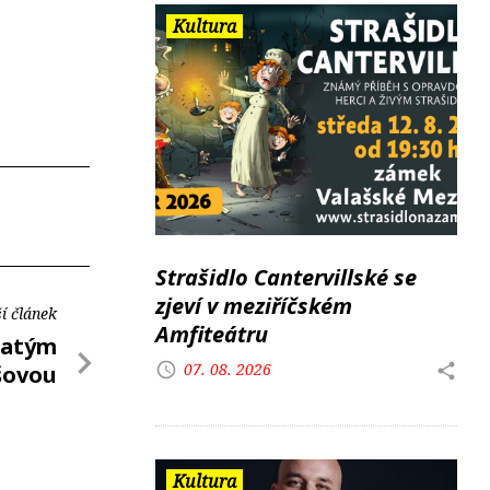
Kultura
Strašidlo Cantervillské se
zjeví v meziříčském
í článek
Amfiteátru
Zlatým
07. 08. 2026
šovou
Kultura