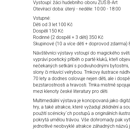
Vystoupí: žáci hudebního oboru ZUŠ B-Art
Otevírací doba: úterý - neděle: 10:00 - 18:00
Vstupné:
Děti od 3 let 100 Kč
Dospělí 150 Kč
Rodinné (2 dospělí + 3 děti) 350 Kč
Skupinové (10 a více dětí + doprovod zdarma)
Návštěvníci výstavy vstoupí do magického světa,
vypráví poetický příběh o partě kluků, kteří obj
nečekaných setkání s podivuhodnými bytostmi,
slony či mluvící velrybou. Trnkovy ilustrace nád
70 lety a dodnes oslovuje nejen děti, ale i dos
bezstarostnosti a hravosti. Trnka mistrně spoju
mezi klenoty české literatury pro děti.
Multimediální výstava je koncipovaná jako digitá
hry, a také atrakce, které vyžadují zklidnění a 
použití scénicky´ch postupů a originálních ilustra
pokrytá umělou trávou. Vše dohromady pak vytvá
jednotlivé neobvyklé atrakce záhadných názvů j