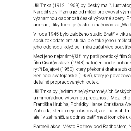
Jiří Trnka (1912–1969) byl český malíř, ilustrát
Narodil se v Plzni a již od mládí projevoval vý
významnou osobností české výtvarné scény. Pros
animaci, díky tomu je často označován za „Wal
V roce 1945 bylo založeno studio Bratří v triku a
spoluzakladatelem studia, ale také jeho uměle
jeho odchodu, když se Trnka začal více soustře
Mezi jeho nejznámější filmy patří poetický film
film Císařův slavík (1948) natočen podle pohád
rytíři Bajajovi (1950), který překoná draka a zí
Sen noci svatojánské (1959), který je považován
detailně propracovaných loutek.
Jiří Trnka byl jedním z nejvýznamnějších českých 
a mimořádnou výtvarnou precizností. Mezi jeho n
Františka Hrubína, Pohádky Hanse Christiana An
Zahrada, kterou nejen ilustroval, ale i napsal. T
ale i v zahraničí, a dodnes patří mezi ikonické uk
Partneři akce: Město Rožnov pod Radhoštěm, 