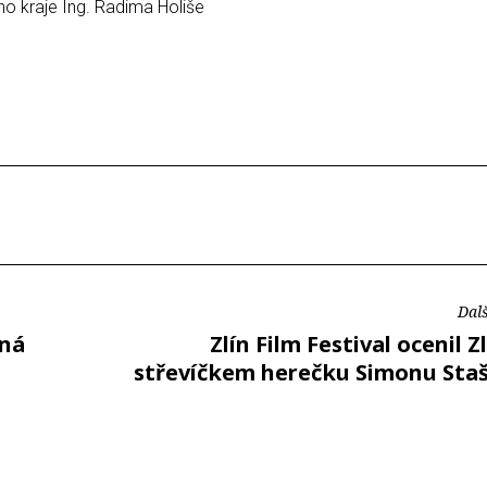
o kraje Ing. Radima Holiše
Dalš
vná
Zlín Film Festival ocenil 
střevíčkem herečku Simonu Sta