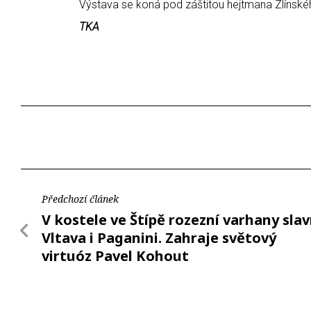
Výstava se koná pod záštitou hejtmana Zlínskéh
TKA
Předchozí článek
V kostele ve Štípě rozezní varhany sla
Vltava i Paganini. Zahraje světový
virtuóz Pavel Kohout