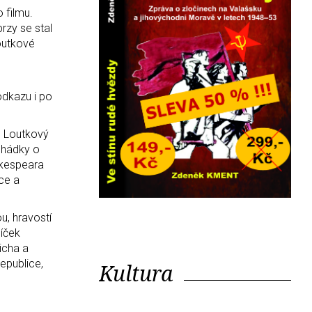
 filmu.
rzy se stal
outkové
odkazu i po
i. Loutkový
ohádky o
hakespeara
ce a
u, hravostí
líček
icha a
republice,
Kultura