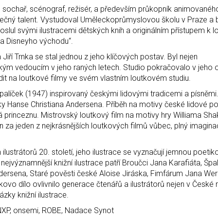
or, sochař, scénograf, režisér, a především průkopník animovaného
jimečný talent. Vystudoval Uměleckoprůmyslovou školu v Praze a b
lul svými ilustracemi dětských knih a originálním přístupem k l
ta Disneyho východu“.
 Jiří Trnka se stal jednou z jeho klíčových postav. Byl nejen
ckým vedoucím v jeho raných letech. Studio pokračovalo v jeho 
dit na loutkové filmy ve svém vlastním loutkovém studiu.
 Špalíček (1947) inspirovaný českými lidovými tradicemi a písněm
ky Hanse Christiana Andersena. Příběh na motivy české lidové p
ská princeznu. Mistrovský loutkový film na motivy hry Williama S
 za jeden z nejkrásnějších loutkových filmů vůbec, plný imagina
ilustrátorů 20. století, jeho ilustrace se vyznačují jemnou poetiko
ejvýznamnější knižní ilustrace patří Broučci Jana Karafiáta, Špa
dersena, Staré pověsti české Aloise Jiráska, Fimfárum Jana Wer
rnkovo dílo ovlivnilo generace čtenářů a ilustrátorů nejen v České 
ázky knižní ilustrace.
NXP, onsemi, ROBE, Nadace Synot