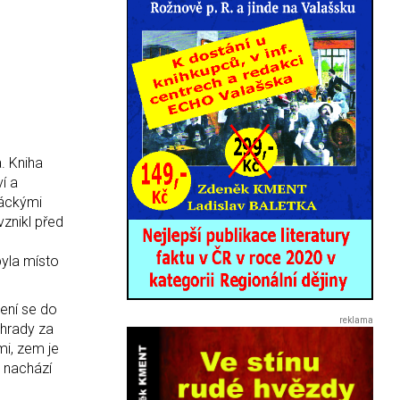
. Kniha
í a
ráckými
vznikl před
byla místo
jení se do
ahrady za
mi, zem je
ě nachází