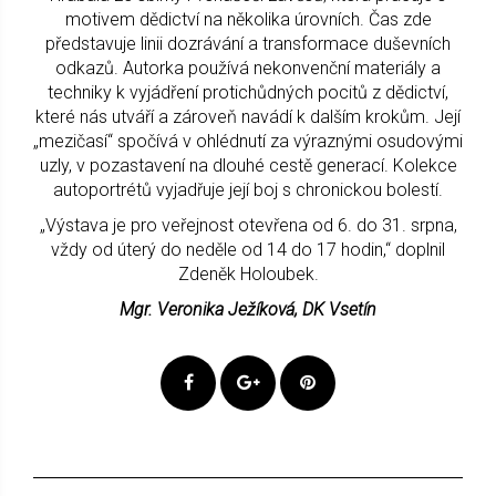
motivem dědictví na několika úrovních. Čas zde
představuje linii dozrávání a transformace duševních
odkazů. Autorka používá nekonvenční materiály a
techniky k vyjádření protichůdných pocitů z dědictví,
které nás utváří a zároveň navádí k dalším krokům. Její
„mezičasí“ spočívá v ohlédnutí za výraznými osudovými
uzly, v pozastavení na dlouhé cestě generací. Kolekce
autoportrétů vyjadřuje její boj s chronickou bolestí.
„Výstava je pro veřejnost otevřena od 6. do 31. srpna,
vždy od úterý do neděle od 14 do 17 hodin,“ doplnil
Zdeněk Holoubek.
Mgr. Veronika Ježíková, DK Vsetín