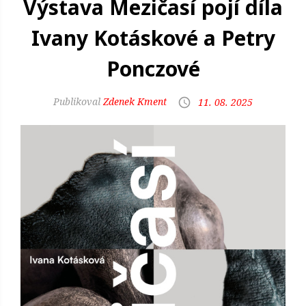
Výstava Mezičasí pojí díla
Ivany Kotáskové a Petry
Ponczové
Zdenek Kment
11. 08. 2025