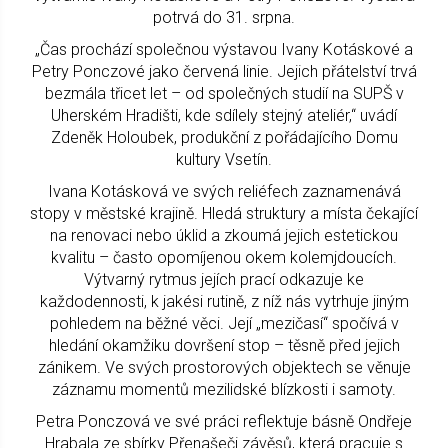
potrvá do 31. srpna.
„Čas prochází společnou výstavou Ivany Kotáskové a
Petry Ponczové jako červená linie. Jejich přátelství trvá
bezmála třicet let – od společných studií na SUPŠ v
Uherském Hradišti, kde sdílely stejný ateliér,“ uvádí
Zdeněk Holoubek, produkční z pořádajícího Domu
kultury Vsetín.
Ivana Kotásková ve svých reliéfech zaznamenává
stopy v městské krajině. Hledá struktury a místa čekající
na renovaci nebo úklid a zkoumá jejich estetickou
kvalitu – často opomíjenou okem kolemjdoucích.
Výtvarný rytmus jejích prací odkazuje ke
každodennosti, k jakési rutině, z níž nás vytrhuje jiným
pohledem na běžné věci. Její „mezičasí“ spočívá v
hledání okamžiku dovršení stop – těsně před jejich
zánikem. Ve svých prostorových objektech se věnuje
záznamu momentů mezilidské blízkosti i samoty.
Petra Ponczová ve své práci reflektuje básně Ondřeje
Hrabala ze sbírky Přenašeči závěsů, která pracuje s