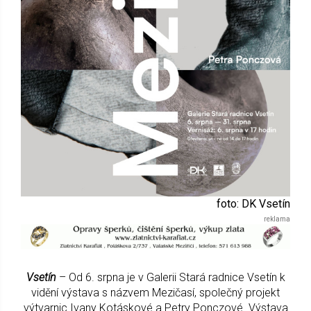
foto: DK Vsetín
Vsetín
– Od 6. srpna je v Galerii Stará radnice Vsetín k
vidění výstava s názvem Mezičasí, společný projekt
výtvarnic Ivany Kotáskové a Petry Ponczové. Výstava