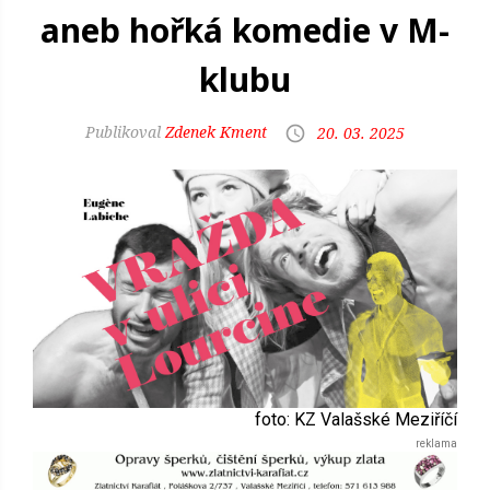
aneb hořká komedie v M-
klubu
Zdenek Kment
20. 03. 2025
foto: KZ Valašské Meziříčí