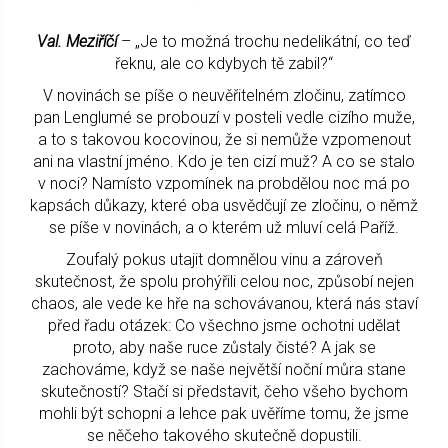
Val. Meziříčí
– „Je to možná trochu nedelikátní, co teď
řeknu, ale co kdybych tě zabil?“
V novinách se píše o neuvěřitelném zločinu, zatímco
pan Lenglumé se probouzí v posteli vedle cizího muže,
a to s takovou kocovinou, že si nemůže vzpomenout
ani na vlastní jméno. Kdo je ten cizí muž? A co se stalo
v noci? Namísto vzpomínek na probdělou noc má po
kapsách důkazy, které oba usvědčují ze zločinu, o němž
se píše v novinách, a o kterém už mluví celá Paříž.
Zoufalý pokus utajit domnělou vinu a zároveň
skutečnost, že spolu prohýřili celou noc, způsobí nejen
chaos, ale vede ke hře na schovávanou, která nás staví
před řadu otázek: Co všechno jsme ochotni udělat
proto, aby naše ruce zůstaly čisté? A jak se
zachováme, když se naše největší noční můra stane
skutečností? Stačí si představit, čeho všeho bychom
mohli být schopni a lehce pak uvěříme tomu, že jsme
se něčeho takového skutečně dopustili.