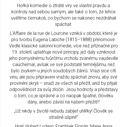
Hořká komedie o ztrátě víry ve vlastní pravdu a
kontroly nad sebou samým, ale také o tom, že lehce
uvěříme čemukoli, co bychom se nakonec nezdráhali
spáchat.
L'Affaire de la rue de Lourcine vzniká v období, které je
pro tvorbu Eugena Labiche (1815–1888) přelomové.
Vedle klasické salonní komedie, více než příznačné pro
19. století, uplatňuje nové principy, jež daly vzniknout
jeho pomyslnému tvůrčímu vrcholu zvanému vaudeville
cauchemar, avšak ve své podstatě temnějšímu, než
bylo zvykem u jiných soudobých žánrů. Vrazi sice cítí
vinu, ale jsou připraveni vraždu spáchat znovu, aby své
provinění skryli – snaží ze všech sil přežít, aniž by přijali
odpovědnost za svůj zločin. Jsou hodnoty a představy
o tom, co je správné a co naopak špatné, člověku
dány, anebo závisí na našem přežití?
„Už nikdy v životě nebudu zabíjet uhlířky! Člověk se
strašně ušpiní!“
Hrají: Hubert Ludwig, František Florián, Marie Anna