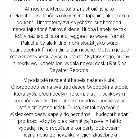
Atmosféra, kterou tahá z nástrojů, je jako
melancholická lahůdka okořeněná tápáním, hledáním a
bouřemi. Hmatatelný zvuk vycházející z hardcoru
nepoutají žádné žánrové klece. Hudba kapely se tak
točí v náznacích stoneru, reggae i no wave. Tomáš
Palucha by ale klidně mohli sloužit jako tvůrci
soundtracku k filmům Jima Jarmusche. Mottem je zde
otevřenost všemu a všem. Co dál? Kytary, sago, bubny
a někdy víc. Kapela loni vydala novou desku Rauš na
Dayafter Records.
V podstatě rezidentní kapela našeho klubu
Chorobopop se na své třetí desce Svobodě na stopě,
která vyšla před necelým rokem, vrátili k punkovým
kořenům své tvorby a undergroundové scéně, jíž se
stále cítí být součástí. Druhá, synťáková tvář je
výsledkem cesty kapely do neznáma – hudební hledání
pro trojici vždy bylo extrémně zajímavé. A takto
vypadají i jejich současné koncerty, což ovšem
neznamená, že nevzniká v jejich zkušebně a