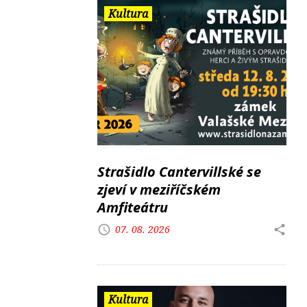
Kultura
Strašidlo Cantervillské se
zjeví v meziříčském
Amfiteátru
07. 08. 2026
Kultura