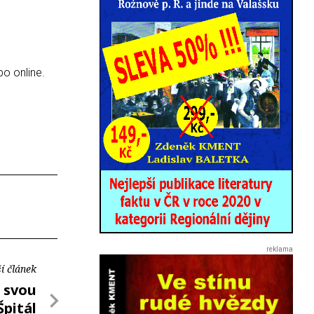
bo online.
í článek
 svou
Špitál