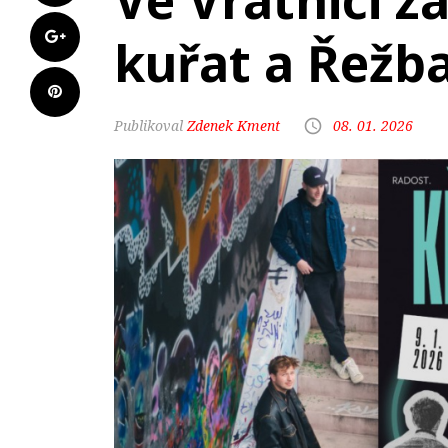
Ve Vrátnici z
kuřat a Řežb
Zdenek Kment
08. 01. 2026