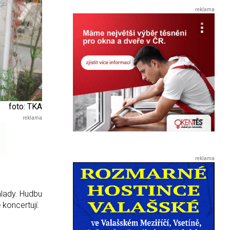
foto: TKA
álady. Hudbu
 koncertují.