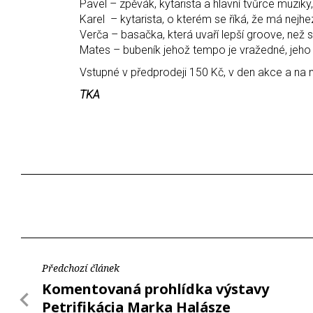
Pavel – zpěvák, kytarista a hlavní tvůrce muziky,
Karel – kytarista, o kterém se říká, že má nejh
Verča – basačka, která uvaří lepší groove, než 
Mates – bubeník jehož tempo je vražedné, jeho r
Vstupné v předprodeji 150 Kč, v den akce a na m
TKA
Předchozí článek
Komentovaná prohlídka výstavy
Petrifikácia Marka Halásze