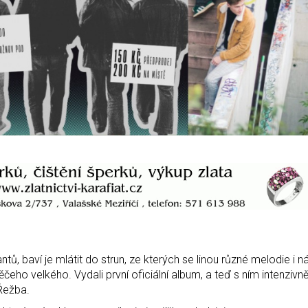
ů, baví je mlátit do strun, ze kterých se linou různé melodie i n
ěčeho velkého. Vydali první oficiální album, a teď s ním intenzivně
Řežba.