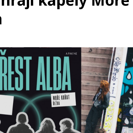
ahrají kapely Moře
a