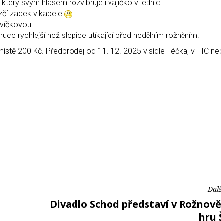
 který svým hlasem rozvibruje i vajíčko v lednici.
ezčí zadek v kapele
svíčkovou.
uce rychlejší než slepice utíkající před nedělním rožněním.
ístě 200 Kč. Předprodej od 11. 12. 2025 v sídle Téčka, v TIC ne
Dalš
Divadlo Schod představí v Rožnově
hru 