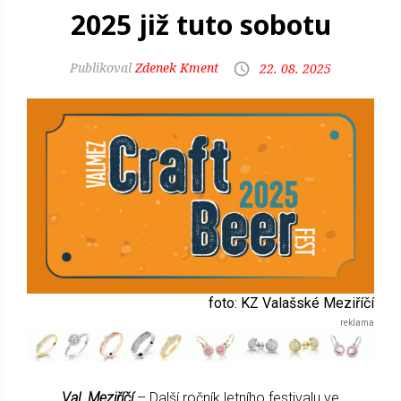
2025 již tuto sobotu
Zdenek Kment
22. 08. 2025
foto: KZ Valašské Meziříčí
Val. Meziříčí
– Další ročník letního festivalu ve