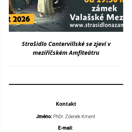
Strašidlo Cantervillské se zjeví v
meziříčském Amfiteátru
Kontakt
Jméno:
PhDr. Zdeněk Kment
E-mail: