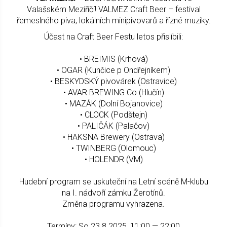
Valašském Meziříčí! VALMEZ Craft Beer – festival
řemeslného piva, lokálních minipivovarů a řízné muziky.
Účast na Craft Beer Festu letos přislíbili:
• BREIMIS (Krhová)
• OGAR (Kunčice p Ondřejníkem)
• BESKYDSKÝ pivovárek (Ostravice)
• AVAR BREWING Co (Hlučín)
• MAZÁK (Dolní Bojanovice)
• CLOCK (Podštejn)
• PALIČÁK (Palačov)
• HAKSNA Brewery (Ostrava)
• TWINBERG (Olomouc)
• HOLENDR (VM)
Hudební program se uskuteční na Letní scéně M-klubu
na I. nádvoří zámku Žerotínů.
Změna programu vyhrazena.
Termíny: So 23.8.2025, 11:00 — 22:00