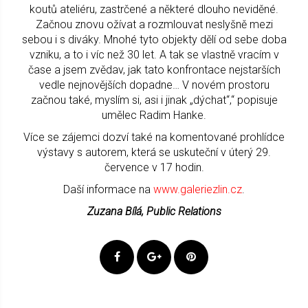
koutů ateliéru, zastrčené a některé dlouho neviděné.
Začnou znovu ožívat a rozmlouvat neslyšně mezi
sebou i s diváky. Mnohé tyto objekty dělí od sebe doba
vzniku, a to i víc než 30 let. A tak se vlastně vracím v
čase a jsem zvědav, jak tato konfrontace nejstarších
vedle nejnovějších dopadne… V novém prostoru
začnou také, myslím si, asi i jinak „dýchat“,“ popisuje
umělec Radim Hanke.
Více se zájemci dozví také na komentované prohlídce
výstavy s autorem, která se uskuteční v úterý 29.
července v 17 hodin.
Daší informace na
www.galeriezlin.cz
.
Zuzana Bílá, Public Relations