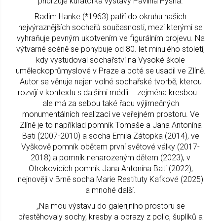
přibližuje kurátorka výstavy Pavlína Pyšná.
Radim Hanke (*1963) patří do okruhu našich
nejvýraznějších sochařů současnosti, mezi kterými se
vyhraňuje pevným ukotvením ve figurálním projevu. Na
výtvarné scéně se pohybuje od 80. let minulého století,
kdy vystudoval sochařství na Vysoké škole
uměleckoprůmyslové v Praze a poté se usadil ve Zlíně.
Autor se věnuje nejen volné sochařské tvorbě, kterou
rozvíjí v kontextu s dalšími médii – zejména kresbou –
ale má za sebou také řadu výjimečných
monumentálních realizací ve veřejném prostoru. Ve
Zlíně je to například pomník Tomaše a Jana Antonína
Bati (2007-2010) a socha Emila Zátopka (2014), ve
Vyškově pomník obětem první světové války (2017-
2018) a pomník nenarozeným dětem (2023), v
Otrokovicích pomník Jana Antonína Bati (2022),
nejnověji v Brně socha Marie Restituty Kafkové (2025)
a mnohé další.
„Na mou výstavu do galerijního prostoru se
přestěhovaly sochy, kresby a obrazy z polic, šuplíků a