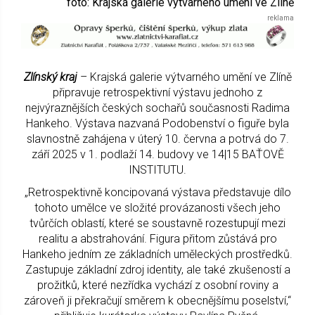
foto: Krajská galerie výtvarného umění ve Zlíně
Zlínský kraj
– Krajská galerie výtvarného umění ve Zlíně
připravuje retrospektivní výstavu jednoho z
nejvýraznějších českých sochařů současnosti Radima
Hankeho. Výstava nazvaná Podobenství o figuře byla
slavnostně zahájena v úterý 10. června a potrvá do 7.
září 2025 v 1. podlaží 14. budovy ve 14|15 BAŤOVĚ
INSTITUTU.
„Retrospektivně koncipovaná výstava představuje dílo
tohoto umělce ve složité provázanosti všech jeho
tvůrčích oblastí, které se soustavně rozestupují mezi
realitu a abstrahování. Figura přitom zůstává pro
Hankeho jedním ze základních uměleckých prostředků.
Zastupuje základní zdroj identity, ale také zkušeností a
prožitků, které nezřídka vychází z osobní roviny a
zároveň ji překračují směrem k obecnějšímu poselství,“