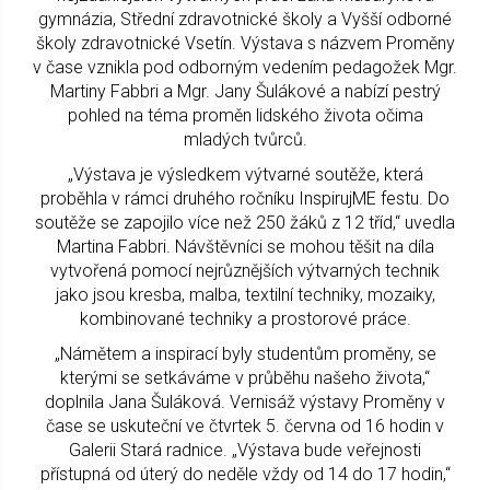
gymnázia, Střední zdravotnické školy a Vyšší odborné
školy zdravotnické Vsetín. Výstava s názvem Proměny
v čase vznikla pod odborným vedením pedagožek Mgr.
Martiny Fabbri a Mgr. Jany Šulákové a nabízí pestrý
pohled na téma proměn lidského života očima
mladých tvůrců.
„Výstava je výsledkem výtvarné soutěže, která
proběhla v rámci druhého ročníku InspirujME festu. Do
soutěže se zapojilo více než 250 žáků z 12 tříd,“ uvedla
Martina Fabbri. Návštěvníci se mohou těšit na díla
vytvořená pomocí nejrůznějších výtvarných technik
jako jsou kresba, malba, textilní techniky, mozaiky,
kombinované techniky a prostorové práce.
„Námětem a inspirací byly studentům proměny, se
kterými se setkáváme v průběhu našeho života,“
doplnila Jana Šuláková. Vernisáž výstavy Proměny v
čase se uskuteční ve čtvrtek 5. června od 16 hodin v
Galerii Stará radnice. „Výstava bude veřejnosti
přístupná od úterý do neděle vždy od 14 do 17 hodin,“