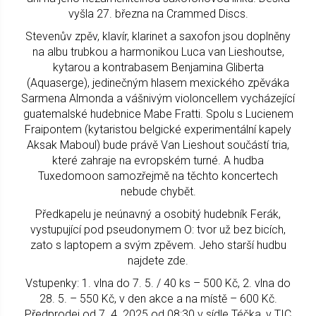
vyšla 27. března na Crammed Discs.
Stevenův zpěv, klavír, klarinet a saxofon jsou doplněny
na albu trubkou a harmonikou Luca van Lieshoutse,
kytarou a kontrabasem Benjamina Gliberta
(Aquaserge), jedinečným hlasem mexického zpěváka
Sarmena Almonda a vášnivým violoncellem vycházející
guatemalské hudebnice Mabe Fratti. Spolu s Lucienem
Fraipontem (kytaristou belgické experimentální kapely
Aksak Maboul) bude právě Van Lieshout součástí tria,
které zahraje na evropském turné. A hudba
Tuxedomoon samozřejmě na těchto koncertech
nebude chybět.
Předkapelu je neúnavný a osobitý hudebník Ferák,
vystupující pod pseudonymem O: tvor už bez bicích,
zato s laptopem a svým zpěvem. Jeho starší hudbu
najdete zde.
Vstupenky: 1. vlna do 7. 5. / 40 ks – 500 Kč, 2. vlna do
28. 5. – 550 Kč, v den akce a na místě – 600 Kč.
Předprodej od 7. 4. 2025 od 08:30 v sídle Téčka, v TIC