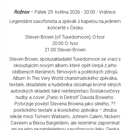
Rožnov
– Pátek 29. května 2026 - 20:00 - Vrátnice
Legendární saxofonista a zpěvák s kapelou na jediném
koncertě v Česku
Steven Brown (of Tuxedomoon), O:tvor
20:00 O: tvor
21:00 Steven Brown
Steven Brown, spoluzakladatel Tuxedomoon se vrací s
okouzlujícím novým albem, které opět čerpá z jeho
oblíbených literárních, filmových a politických zdrojů.
Album In This Very World charismatického zpěváka,
textaře, skladatele a hudebníka obsahuje kromě silných
autorských skladeb také reinterpretaci Šostakovičovy
hudby a cover „Panic in Detroit“ Davida Bowieho.
Potvrzuje pověst Stevena Browna jako silného, ??
poetického textaře a ikonického zpěváka – zhruba
někde mezi Tomem Waitsem, Johnem Calem, Nickem
Caveem a Blixou Bargeldem, ale nesmíme zapomínat
ani na jeho nezaměnitelnou saxofonovou linku. Deska