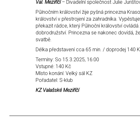
Val. Meziříčí
– Divadelní společnost Julie Juri
Půlnočním království žije pyšná princezna Krasom
království v přestrojení za zahradníka. Vypěstuje
překazit rádce, který Půlnoční království ovládá
dobrodružství. Princezna se nakonec dovídá, že je
svatbě.
Délka představení cca 65 min. / doprodej 140 
Termíny: So 15.3.2025, 16:00
Vstupné: 140 Kč
Místo konání: Velký sál KZ
Pořadatel: S-klub
KZ Valašské Meziříčí