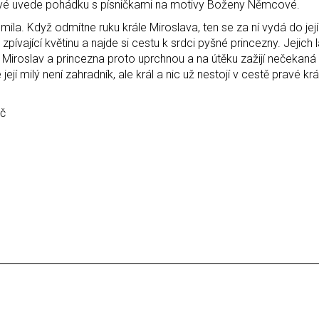
štové uvede pohádku s písničkami na motivy Boženy Němcové.
ila. Když odmítne ruku krále Miroslava, ten se za ní vydá do jej
 zpívající květinu a najde si cestu k srdci pyšné princezny. Jejich
. Miroslav a princezna proto uprchnou a na útěku zažijí nečekaná
jí milý není zahradník, ale král a nic už nestojí v cestě pravé kr
Kč