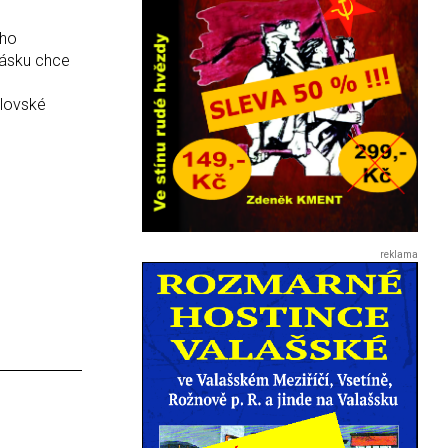
ího
 lásku chce
álovské