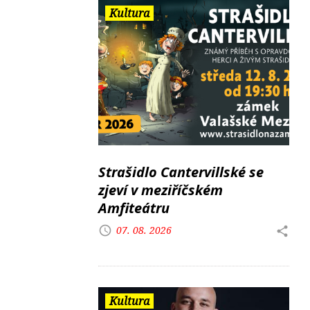
Kultura
Strašidlo Cantervillské se
zjeví v meziříčském
Amfiteátru
07. 08. 2026
Kultura