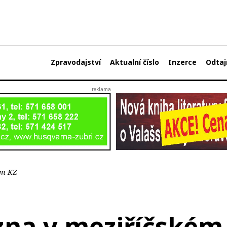
Zpravodajství
Aktualní číslo
Inzerce
Odtaj
ém KZ
zna v meziříčském