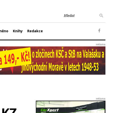
něno
Knihy
Redakce
 KZ