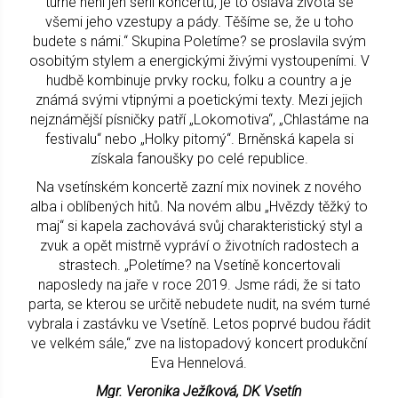
turné není jen sérií koncertů, je to oslava života se
všemi jeho vzestupy a pády. Těšíme se, že u toho
budete s námi.“ Skupina Poletíme? se proslavila svým
osobitým stylem a energickými živými vystoupeními. V
hudbě kombinuje prvky rocku, folku a country a je
známá svými vtipnými a poetickými texty. Mezi jejich
nejznámější písničky patří „Lokomotiva“, „Chlastáme na
festivalu“ nebo „Holky pitomý“. Brněnská kapela si
získala fanoušky po celé republice.
Na vsetínském koncertě zazní mix novinek z nového
alba i oblíbených hitů. Na novém albu „Hvězdy těžký to
maj“ si kapela zachovává svůj charakteristický styl a
zvuk a opět mistrně vypráví o životních radostech a
strastech. „Poletíme? na Vsetíně koncertovali
naposledy na jaře v roce 2019. Jsme rádi, že si tato
parta, se kterou se určitě nebudete nudit, na svém turné
vybrala i zastávku ve Vsetíně. Letos poprvé budou řádit
ve velkém sále,“ zve na listopadový koncert produkční
Eva Hennelová.
Mgr. Veronika Ježíková, DK Vsetín