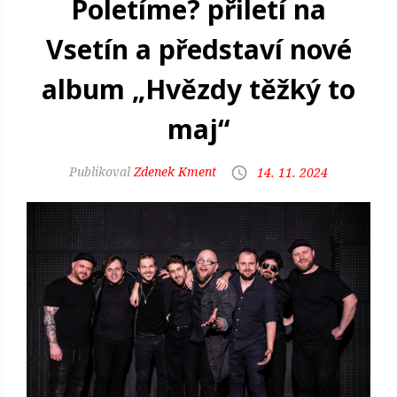
Poletíme? přiletí na
Vsetín a představí nové
album „Hvězdy těžký to
maj“
Zdenek Kment
14. 11. 2024