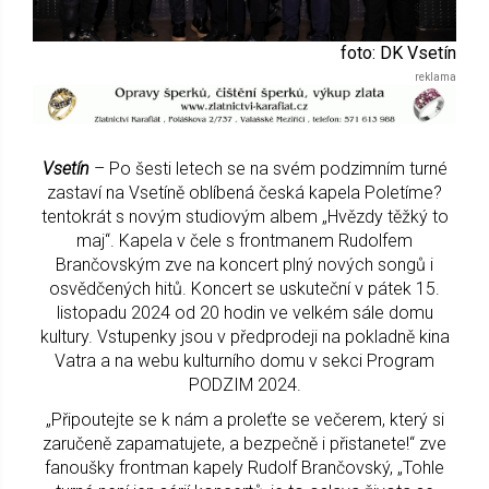
foto: DK Vsetín
Vsetín
– Po šesti letech se na svém podzimním turné
zastaví na Vsetíně oblíbená česká kapela Poletíme?
tentokrát s novým studiovým albem „Hvězdy těžký to
maj“. Kapela v čele s frontmanem Rudolfem
Brančovským zve na koncert plný nových songů i
osvědčených hitů. Koncert se uskuteční v pátek 15.
listopadu 2024 od 20 hodin ve velkém sále domu
kultury. Vstupenky jsou v předprodeji na pokladně kina
Vatra a na webu kulturního domu v sekci Program
PODZIM 2024.
„Připoutejte se k nám a proleťte se večerem, který si
zaručeně zapamatujete, a bezpečně i přistanete!“ zve
fanoušky frontman kapely Rudolf Brančovský, „Tohle