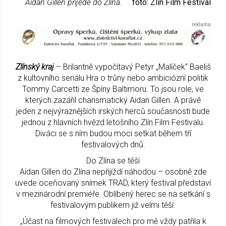
Aidan Gillen přijede do Zlína.
foto: Zlín Film Festival
Zlínský kraj
– Brilantně vypočítavý Petyr „Malíček“ Baeliš
z kultovního seriálu Hra o trůny nebo ambiciózní politik
Tommy Carcetti ze Špíny Baltimoru. To jsou role, ve
kterých zazářil charismatický Aidan Gillen. A právě
jeden z nejvýraznějších irských herců současnosti bude
jednou z hlavních hvězd letošního Zlín Film Festivalu.
Diváci se s ním budou moci setkat během tří
festivalových dnů.
Do Zlína se těší
Aidan Gillen do Zlína nepřijíždí náhodou – osobně zde
uvede oceňovaný snímek TRAD, který festival představí
v mezinárodní premiéře. Oblíbený herec se na setkání s
festivalovým publikem již velmi těší.
„Účast na filmových festivalech pro mě vždy patřila k