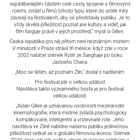
nejoblíbenějším částem celé cesty spojené s filmovými
rolemi, zvlášť u filmů tohoto typu, které do určité míry
závisejí na festivalech, aby se představily publiku. Je to
vždy skvělá příležitost poznat jiné kultury a vidět, jak
film funguje právě v jejich prostředí,“ myslí si Gillen.
Česká republika pro něj přitom není neznámým místem.
V minulosti v Praze strávil tři měsíce, když zde v roce
2002 natáčel snímek Rytíři ze Šanghaje po boku
Jackieho Chana.
„Moc se těším, až poznám Zlín,“ dodal s nadšením.
Pro festival jde o velkou událost
Návštěva takto významného hosta je pro festival
velkou událostí.
„Aidan Gillen je uznávanou osobností mezinárodní
kinematografie, která mistrně zvládá psychologicky
komplikované, inteligentní a vrstevnaté role. Jeho
návštěva ve Zlíně nabídne našemu publiku jedinečnou
příležitost setkat se s globální filmovou ikonou. Snímek