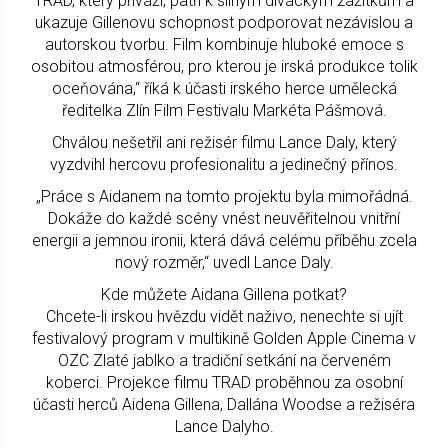
TRAD, který přiváží, patří k silným diváckým zážitkům a
ukazuje Gillenovu schopnost podporovat nezávislou a
autorskou tvorbu. Film kombinuje hluboké emoce s
osobitou atmosférou, pro kterou je irská produkce tolik
oceňována,“ říká k účasti irského herce umělecká
ředitelka Zlín Film Festivalu Markéta Pášmová.
Chválou nešetřil ani režisér filmu Lance Daly, který
vyzdvihl hercovu profesionalitu a jedinečný přínos.
„Práce s Aidanem na tomto projektu byla mimořádná.
Dokáže do každé scény vnést neuvěřitelnou vnitřní
energii a jemnou ironii, která dává celému příběhu zcela
nový rozměr,“ uvedl Lance Daly.
Kde můžete Aidana Gillena potkat?
Chcete-li irskou hvězdu vidět naživo, nenechte si ujít
festivalový program v multikině Golden Apple Cinema v
OZC Zlaté jablko a tradiční setkání na červeném
koberci. Projekce filmu TRAD proběhnou za osobní
účasti herců Aidena Gillena, Dallána Woodse a režiséra
Lance Dalyho.