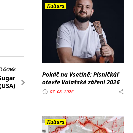
Kultura
í článek
Pokáč na Vsetíně: Písničkář
 Sugar
otevře Valašské záření 2026
(USA)
07. 08. 2026
Kultura