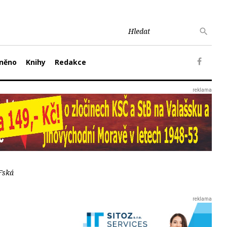
něno
Knihy
Redakce
Fská