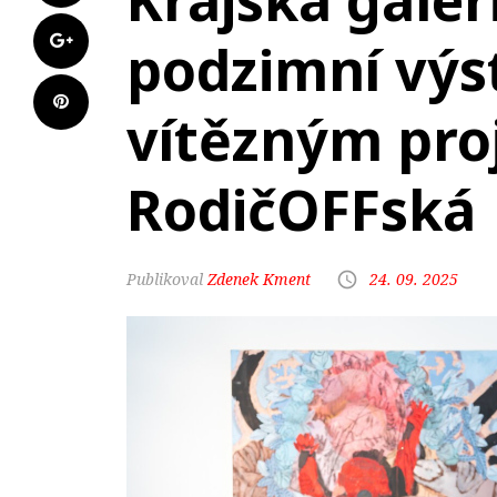
Krajská galeri
podzimní výs
vítězným pro
RodičOFFská
Zdenek Kment
24. 09. 2025