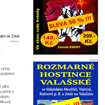
ění ve Zlíně
é výzvy
 osobními
e jako
du péče o
irokým
říkové,