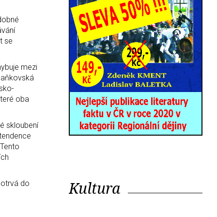
odobné
ávání
t se
hybuje mezi
. Kaňkovská
rsko-
které oba
né skloubení
 tendence
 Tento
ích
Kultura
potrvá do