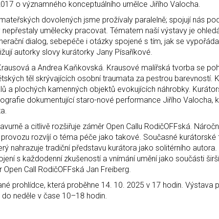
2017 o významného konceptuálního umělce Jiřího Valocha.
mateřských dovolených jsme prožívaly paralelně; spojují nás p
kdy nepřestaly umělecky pracovat. Tématem naší výstavy je ohled
erační dialog, sebepéče i otázky spojené s tím, jak se vypořáda
žují autorky slovy kurátorky Jany Písaříkové.
 Krausová a Andrea Kaňkovská. Krausové malířská tvorba se po
 dětských těl skrývajících osobní traumata za pestrou barevností
álů a plochých kamenných objektů evokujících náhrobky. Kuráto
tografie dokumentující staro-nové performance Jiřího Valocha, 
ta.
ravurně a citlivě rozšiřuje záměr Open Callu RodičOFFská. Nároč
m provozu rozvíjí o téma péče jako takové. Současné kurátorské
ý nahrazuje tradiční představu kurátora jako solitérního autora.
jení s každodenní zkušeností a vnímání umění jako součásti širš
tor Open Call RodičOFFská Jan Freiberg.
né prohlídce, která proběhne 14. 10. 2025 v 17 hodin. Výstava 
ý do neděle v čase 10–18 hodin.