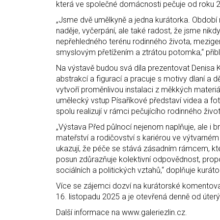
která ve společné domácnosti pečuje od roku 
„Jsme dvě umělkyně a jedna kurátorka. Období 
naděje, vyčerpání, ale také radost, že jsme ni
nepřehledného terénu rodinného života, mezigen
smyslovým přetížením a ztrátou potomka,“ přibli
Na výstavě budou svá díla prezentovat Denisa
abstrakcí a figurací a pracuje s motivy dlaní a
vytvoří proměnlivou instalaci z měkkých materi
umělecký vstup Písaříkové představí videa a fo
spolu realizují v rámci pečujícího rodinného živo
„Výstava Před půlnocí nejenom naplňuje, ale i b
mateřství a rodičovství s kariérou ve výtvarné
ukazují, že péče se stává zásadním rámcem, kter
posun zdůrazňuje kolektivní odpovědnost, propo
sociálních a politických vztahů,“ doplňuje kurá
Více se zájemci dozví na kurátorské komentova
16. listopadu 2025 a je otevřená denně od úter
Další informace na www.galeriezlin.cz.