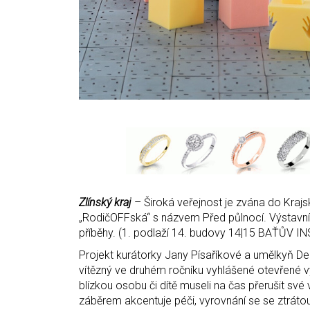
Zlínský kraj
– Široká veřejnost je zvána do Kraj
„RodičOFFská“ s názvem Před půlnocí. Výstavní p
příběhy. (1. podlaží 14. budovy 14|15 BAŤŮV IN
Projekt kurátorky Jany Písaříkové a umělkyň De
vítězný ve druhém ročníku vyhlášené otevřené 
blízkou osobu či dítě museli na čas přerušit sv
záběrem akcentuje péči, vyrovnání se se ztrátou 