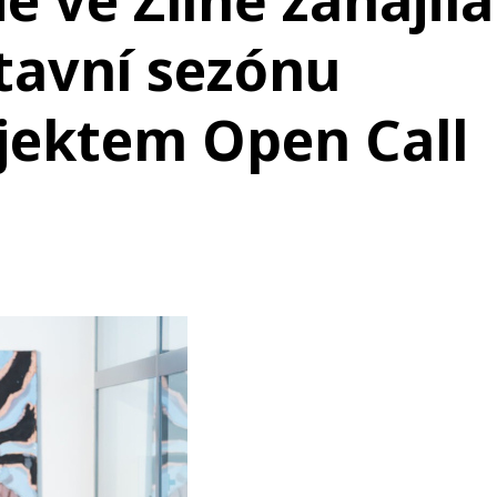
e ve Zlíně zahájila
tavní sezónu
jektem Open Call