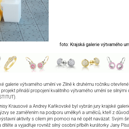
foto: Krajská galerie výtvarného um
ské galerie výtvarného umění ve Zlíně k druhému ročníku otevřen
rojekt přináší propojení kvalitního výtvarného umění se silnými
STITUT).
nisy Krausové a Andrey Kaňkovské byl vybrán jury krajské galeri
výzvy se zaměřením na podporu umělkyň a umělců, kteří z důvo
é výstavní aktivity s cílem jim pomoci na ně opět navázat. Svým š
dítěte a vyjadřuje rovněž silný osobní příběh kurátorky Jany Písa