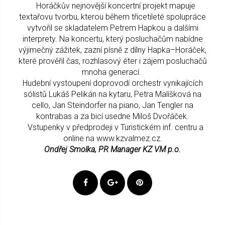
Horáčkův nejnovější koncertní projekt mapuje
textařovu tvorbu, kterou během třicetileté spolupráce
vytvořil se skladatelem Petrem Hapkou a dalšími
interprety. Na koncertu, který posluchačům nabídne
výjimečný zážitek, zazní písně z dílny Hapka–Horáček,
které prověřil čas, rozhlasový éter i zájem posluchačů
mnoha generací.
Hudební vystoupení doprovodí orchestr vynikajících
sólistů Lukáš Pelikán na kytaru, Petra Malíšková na
cello, Jan Steindorfer na piano, Jan Tengler na
kontrabas a za bicí usedne Miloš Dvořáček.
Vstupenky v předprodeji v Turistickém inf. centru a
online na www.kzvalmez.cz.
Ondřej Smolka, PR Manager KZ VM p.o.