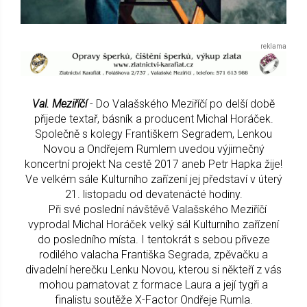
Val. Meziříčí
- Do Valašského Meziříčí po delší době
přijede textař, básník a producent Michal Horáček.
Společně s kolegy Františkem Segradem, Lenkou
Novou a Ondřejem Rumlem uvedou výjimečný
koncertní projekt Na cestě 2017 aneb Petr Hapka žije!
Ve velkém sále Kulturního zařízení jej představí v úterý
21. listopadu od devatenácté hodiny.
Při své poslední návštěvě Valašského Meziříčí
vyprodal Michal Horáček velký sál Kulturního zařízení
do posledního místa. I tentokrát s sebou přiveze
rodilého valacha Františka Segrada, zpěvačku a
divadelní herečku Lenku Novou, kterou si někteří z vás
mohou pamatovat z formace Laura a její tygři a
finalistu soutěže X-Factor Ondřeje Rumla.