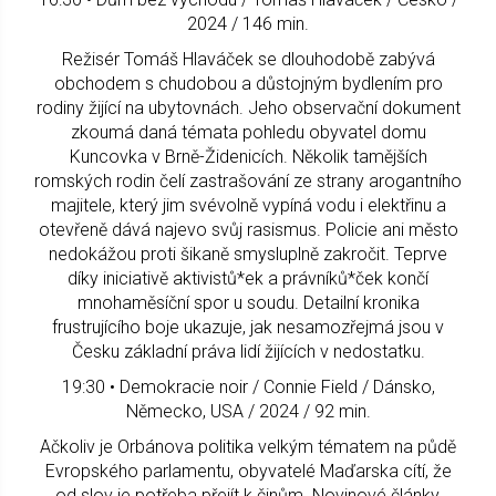
2024 / 146 min.
Režisér Tomáš Hlaváček se dlouhodobě zabývá
obchodem s chudobou a důstojným bydlením pro
rodiny žijící na ubytovnách. Jeho observační dokument
zkoumá daná témata pohledu obyvatel domu
Kuncovka v Brně-Židenicích. Několik tamějších
romských rodin čelí zastrašování ze strany arogantního
majitele, který jim svévolně vypíná vodu i elektřinu a
otevřeně dává najevo svůj rasismus. Policie ani město
nedokážou proti šikaně smysluplně zakročit. Teprve
díky iniciativě aktivistů*ek a právníků*ček končí
mnohaměsíční spor u soudu. Detailní kronika
frustrujícího boje ukazuje, jak nesamozřejmá jsou v
Česku základní práva lidí žijících v nedostatku.
19:30 • Demokracie noir / Connie Field / Dánsko,
Německo, USA / 2024 / 92 min.
Ačkoliv je Orbánova politika velkým tématem na půdě
Evropského parlamentu, obyvatelé Maďarska cítí, že
od slov je potřeba přejít k činům. Novinové články,