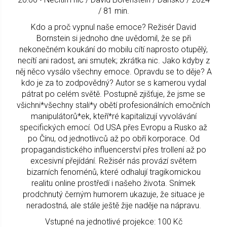
/ 81 min.
Kdo a proč vypnul naše emoce? Režisér David
Bornstein si jednoho dne uvědomil, že se při
nekonečném koukání do mobilu cítí naprosto otupělý,
necítí ani radost, ani smutek; zkrátka nic. Jako kdyby z
něj něco vysálo všechny emoce. Opravdu se to děje? A
kdo je za to zodpovědný? Autor se s kamerou vydal
pátrat po celém světě. Postupně zjišťuje, že jsme se
všichni*všechny stali*y obětí profesionálních emočních
manipulátorů*ek, kteří*ré kapitalizují vyvolávání
specifických emocí. Od USA přes Evropu a Rusko až
po Čínu, od jednotlivců až po obří korporace. Od
propagandistického influencerství přes trollení až po
excesivní přejídání. Režisér nás provází světem
bizarních fenoménů, které odhalují tragikomickou
realitu online prostředí i našeho života. Snímek
prodchnutý černým humorem ukazuje, že situace je
neradostná, ale stále ještě žije naděje na nápravu.
Vstupné na jednotlivé projekce: 100 Kč