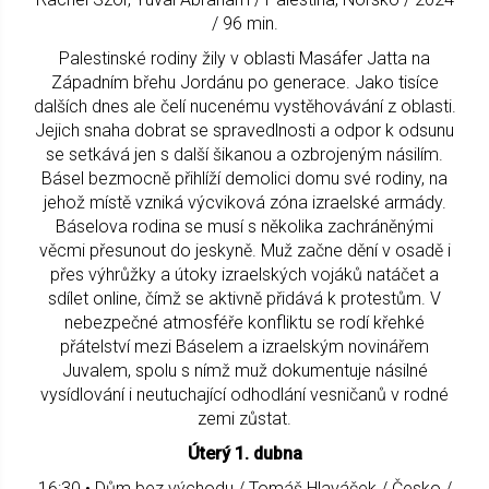
/ 96 min.
Palestinské rodiny žily v oblasti Masáfer Jatta na
Západním břehu Jordánu po generace. Jako tisíce
dalších dnes ale čelí nucenému vystěhovávání z oblasti.
Jejich snaha dobrat se spravedlnosti a odpor k odsunu
se setkává jen s další šikanou a ozbrojeným násilím.
Básel bezmocně přihlíží demolici domu své rodiny, na
jehož místě vzniká výcviková zóna izraelské armády.
Báselova rodina se musí s několika zachráněnými
věcmi přesunout do jeskyně. Muž začne dění v osadě i
přes výhrůžky a útoky izraelských vojáků natáčet a
sdílet online, čímž se aktivně přidává k protestům. V
nebezpečné atmosféře konfliktu se rodí křehké
přátelství mezi Báselem a izraelským novinářem
Juvalem, spolu s nímž muž dokumentuje násilné
vysídlování i neutuchající odhodlání vesničanů v rodné
zemi zůstat.
Úterý 1. dubna
16:30 • Dům bez východu / Tomáš Hlaváček / Česko /