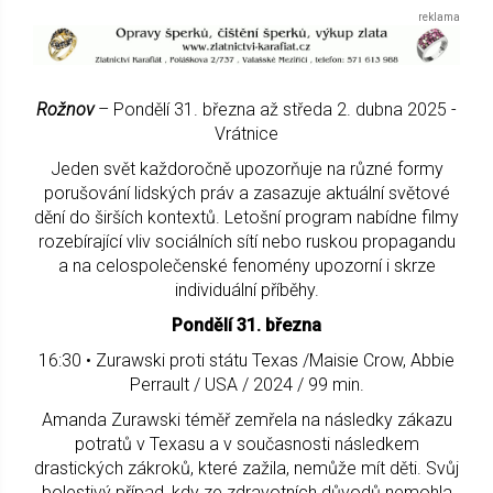
Rožnov
– Pondělí 31. března až středa 2. dubna 2025 -
Vrátnice
Jeden svět každoročně upozorňuje na různé formy
porušování lidských práv a zasazuje aktuální světové
dění do širších kontextů. Letošní program nabídne filmy
rozebírající vliv sociálních sítí nebo ruskou propagandu
a na celospolečenské fenomény upozorní i skrze
individuální příběhy.
Pondělí 31. března
16:30 • Zurawski proti státu Texas /Maisie Crow, Abbie
Perrault / USA / 2024 / 99 min.
Amanda Zurawski téměř zemřela na následky zákazu
potratů v Texasu a v současnosti následkem
drastických zákroků, které zažila, nemůže mít děti. Svůj
bolestivý případ, kdy ze zdravotních důvodů nemohla