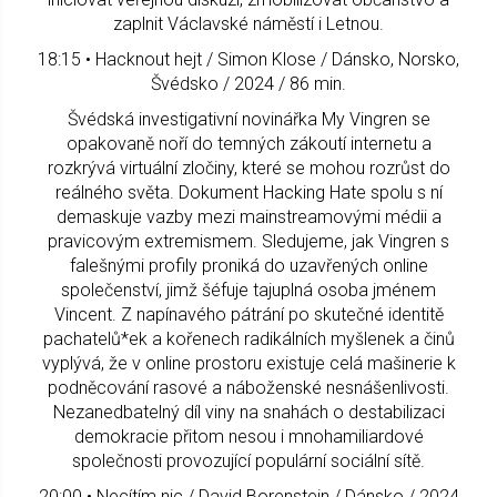
zaplnit Václavské náměstí i Letnou.
18:15 • Hacknout hejt / Simon Klose / Dánsko, Norsko,
Švédsko / 2024 / 86 min.
Švédská investigativní novinářka My Vingren se
opakovaně noří do temných zákoutí internetu a
rozkrývá virtuální zločiny, které se mohou rozrůst do
reálného světa. Dokument Hacking Hate spolu s ní
demaskuje vazby mezi mainstreamovými médii a
pravicovým extremismem. Sledujeme, jak Vingren s
falešnými profily proniká do uzavřených online
společenství, jimž šéfuje tajuplná osoba jménem
Vincent. Z napínavého pátrání po skutečné identitě
pachatelů*ek a kořenech radikálních myšlenek a činů
vyplývá, že v online prostoru existuje celá mašinerie k
podněcování rasové a náboženské nesnášenlivosti.
Nezanedbatelný díl viny na snahách o destabilizaci
demokracie přitom nesou i mnohamiliardové
společnosti provozující populární sociální sítě.
20:00 • Necítím nic / David Borenstein / Dánsko / 2024