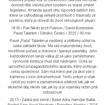
donosit dítě, otevírá před soudem ve snaze změnit
legislativu. Amanda spustí vlnu výpovědí dalších žen,
které se odhodlávají veřejně promluvit o traumatu ze
systému, který je dovedl do život ohrožujících situací.
18:30 • Pan Nikdo proti Putinovi / David Borenstein,
Pavel Talankin / Dánsko, Česko / 2025 / 90 min.
Pavel „Paša“ Talankin je nadšený a oblíbený učitel na
ruské základní škole. Má rád maloměstský život,
nevstřícné počasí, a dokonce i špinavé paneláky. Jeho
každodennost naruší válka, jíž se jako zaměstnanec
výchovné instituce musí stát nástrojem. Ocitá se
uprostřed propagandistického aparátu, který pohlcuje
celou společnost. Sám má mimo jiné za úkol vše s
kamerou v ruce dokumentovat. Tento pokyn si však
vyloží po svém a zaznamenává události tak, jak se
skutečně dějí, nikoliv tak, jak by si je vojenský režim přál
zobrazovat.
20:15 • Žádná jiná země / Basel Adra, Hamdan Ballal,
Rachel Szor, Yuval Abraham / Palestina, Norsko / 2024