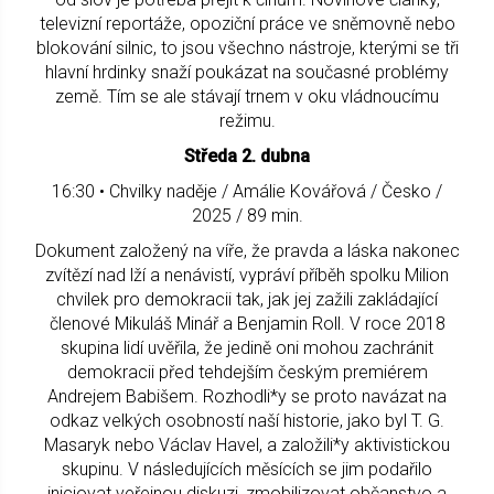
televizní reportáže, opoziční práce ve sněmovně nebo
blokování silnic, to jsou všechno nástroje, kterými se tři
hlavní hrdinky snaží poukázat na současné problémy
země. Tím se ale stávají trnem v oku vládnoucímu
režimu.
Středa 2. dubna
16:30 • Chvilky naděje / Amálie Kovářová / Česko /
2025 / 89 min.
Dokument založený na víře, že pravda a láska nakonec
zvítězí nad lží a nenávistí, vypráví příběh spolku Milion
chvilek pro demokracii tak, jak jej zažili zakládající
členové Mikuláš Minář a Benjamin Roll. V roce 2018
skupina lidí uvěřila, že jedině oni mohou zachránit
demokracii před tehdejším českým premiérem
Andrejem Babišem. Rozhodli*y se proto navázat na
odkaz velkých osobností naší historie, jako byl T. G.
Masaryk nebo Václav Havel, a založili*y aktivistickou
skupinu. V následujících měsících se jim podařilo
iniciovat veřejnou diskuzi, zmobilizovat občanstvo a