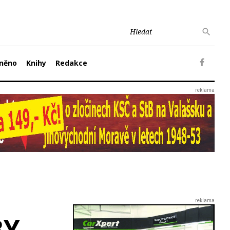
něno
Knihy
Redakce
BY