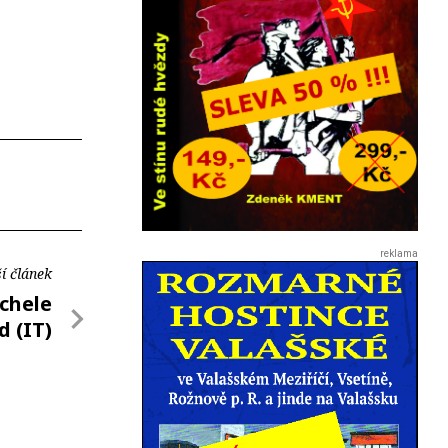
í článek
ichele
d (IT)