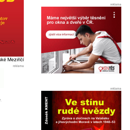
ské Meziříčí
.