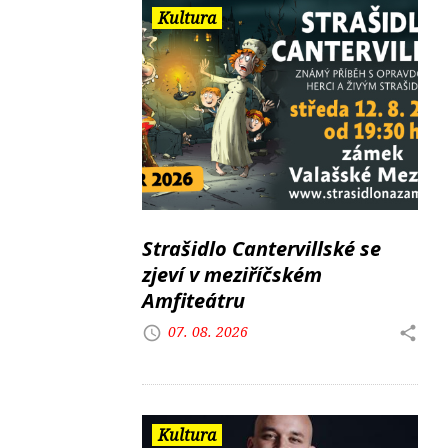
Kultura
Strašidlo Cantervillské se
zjeví v meziříčském
Amfiteátru
07. 08. 2026
Kultura