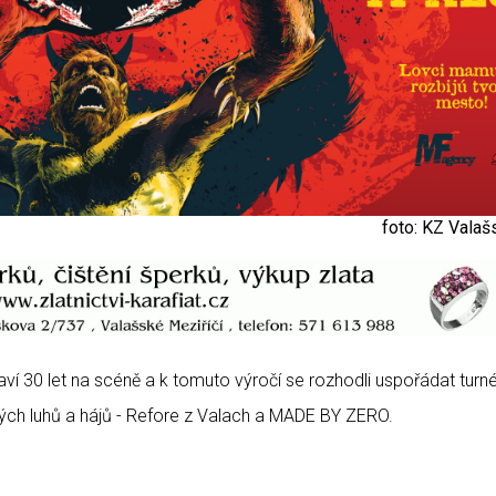
foto: KZ Valaš
aví 30 let na scéně a k tomuto výročí se rozhodli uspořádat turné
ých luhů a hájů - Refore z Valach a MADE BY ZERO.