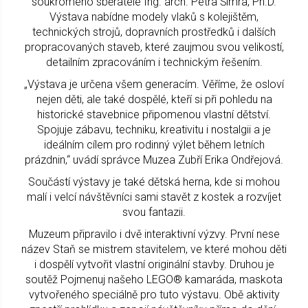
soukromého sběratele Ing. arch. Petra Šimra, Ph.D.
Výstava nabídne modely vlaků s kolejištěm,
technických strojů, dopravních prostředků i dalších
propracovaných staveb, které zaujmou svou velikostí,
detailním zpracováním i technickým řešením.
„Výstava je určena všem generacím. Věříme, že osloví
nejen děti, ale také dospělé, kteří si při pohledu na
historické stavebnice připomenou vlastní dětství.
Spojuje zábavu, techniku, kreativitu i nostalgii a je
ideálním cílem pro rodinný výlet během letních
prázdnin,“ uvádí správce Muzea Zubří Erika Ondřejová.
Součástí výstavy je také dětská herna, kde si mohou
malí i velcí návštěvníci sami stavět z kostek a rozvíjet
svou fantazii.
Muzeum připravilo i dvě interaktivní výzvy. První nese
název Staň se mistrem stavitelem, ve které mohou děti
i dospělí vytvořit vlastní originální stavby. Druhou je
soutěž Pojmenuj našeho LEGO® kamaráda, maskota
vytvořeného speciálně pro tuto výstavu. Obě aktivity