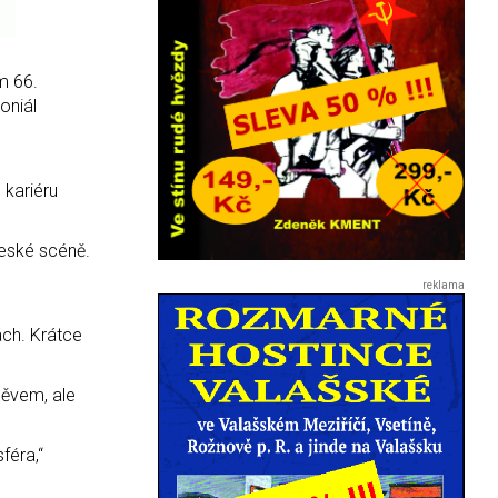
m 66.
oniál
 kariéru
české scéně.
ách. Krátce
měvem, ale
féra,“