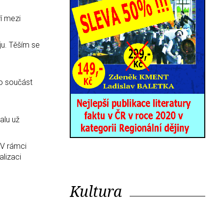
í mezi
uju. Těším se
ko součást
alu už
 V rámci
alizaci
Kultura