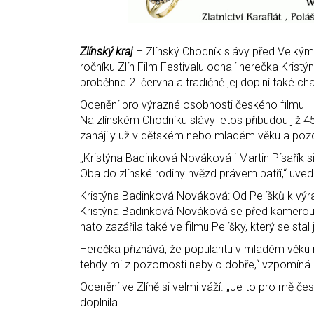
Zlínský kraj
– Zlínský Chodník slávy před Velkým
ročníku Zlín Film Festivalu odhalí herečka Kris
proběhne 2. června a tradičně jej doplní také ch
Ocenění pro výrazné osobnosti českého filmu
Na zlínském Chodníku slávy letos přibudou již 45
zahájily už v dětském nebo mladém věku a pozdě
„Kristýna Badinková Nováková i Martin Písařík s
Oba do zlínské rodiny hvězd právem patří,“ uve
Kristýna Badinková Nováková: Od Pelíšků k výr
Kristýna Badinková Nováková se před kamerou p
nato zazářila také ve filmu Pelíšky, který se st
Herečka přiznává, že popularitu v mladém věku 
tehdy mi z pozornosti nebylo dobře,“ vzpomíná.
Ocenění ve Zlíně si velmi váží. „Je to pro mě č
doplnila.