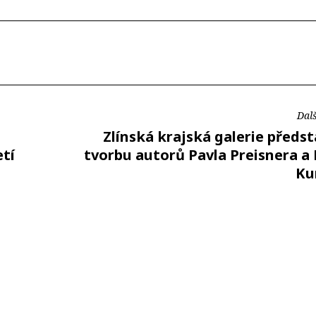
Dalš
Zlínská krajská galerie předs
etí
tvorbu autorů Pavla Preisnera a
Ku