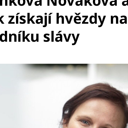
inková Nováková 
k získají hvězdy na
dníku slávy