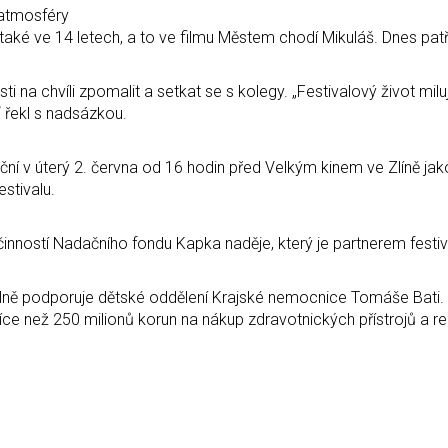
é atmosféry
také ve 14 letech, a to ve filmu Městem chodí Mikuláš. Dnes patř
osti na chvíli zpomalit a setkat se s kolegy. „Festivalový život mil
“ řekl s nadsázkou.
ční v úterý 2. června od 16 hodin před Velkým kinem ve Zlíně ja
stivalu.
činností Nadačního fondu Kapka naděje, který je partnerem festiv
lně podporuje dětské oddělení Krajské nemocnice Tomáše Bati.
íce než 250 milionů korun na nákup zdravotnických přístrojů a re