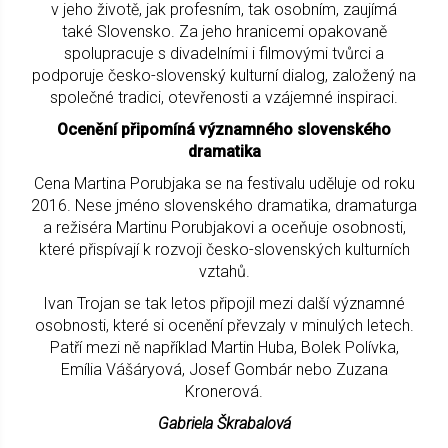
v jeho životě, jak profesním, tak osobním, zaujímá
také Slovensko. Za jeho hranicemi opakovaně
spolupracuje s divadelními i filmovými tvůrci a
podporuje česko-slovenský kulturní dialog, založený na
společné tradici, otevřenosti a vzájemné inspiraci.
Ocenění připomíná významného slovenského
dramatika
Cena Martina Porubjaka se na festivalu uděluje od roku
2016. Nese jméno slovenského dramatika, dramaturga
a režiséra Martinu Porubjakovi a oceňuje osobnosti,
které přispívají k rozvoji česko-slovenských kulturních
vztahů.
Ivan Trojan se tak letos připojil mezi další významné
osobnosti, které si ocenění převzaly v minulých letech.
Patří mezi ně například Martin Huba, Bolek Polívka,
Emília Vášáryová, Josef Gombár nebo Zuzana
Kronerová.
Gabriela Škrabalová