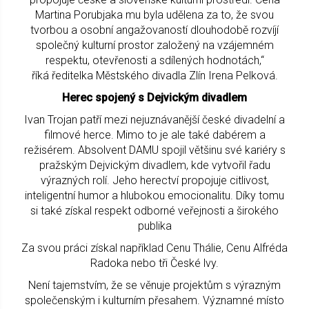
Martina Porubjaka mu byla udělena za to, že svou
tvorbou a osobní angažovaností dlouhodobě rozvíjí
společný kulturní prostor založený na vzájemném
respektu, otevřenosti a sdílených hodnotách,“
říká ředitelka Městského divadla Zlín Irena Pelková.
Herec spojený s Dejvickým divadlem
Ivan Trojan patří mezi nejuznávanější české divadelní a
filmové herce. Mimo to je ale také dabérem a
režisérem. Absolvent DAMU spojil většinu své kariéry s
pražským Dejvickým divadlem, kde vytvořil řadu
výrazných rolí. Jeho herectví propojuje citlivost,
inteligentní humor a hlubokou emocionalitu. Díky tomu
si také získal respekt odborné veřejnosti a širokého
publika
Za svou práci získal například Cenu Thálie, Cenu Alfréda
Radoka nebo tři České lvy.
Není tajemstvím, že se věnuje projektům s výrazným
společenským i kulturním přesahem. Významné místo