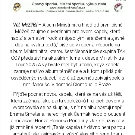
Val. Meziříčí
– Album Ministr nitra hned od první písně
Můžeš zaujme suverénním projevem kapely, která
nabízí alternativní rock s nápaditými aranžemi a zjevně
dbá na kvalitu textů,“ píše se v recenzi iReportu na
album Ministr nitra, kterou šestičlenná indie skupina TAK
CO? představí na aktuálním turné k desce Ministr Nitra
Tour 2025 A vy byste měli být u toho, když kapela
zahraje naživo album téměř celé a k tomu přidá pár
osvědčených skladeb, které už zpaměti zpívají spolu s
nimi fanoušci v domácí Olomouci a Praze.
Přijďte poznat novou kapelu, která se na vás už těší,
která začínala jako parta spolužáků hrajících covery a
vypracovala se na skupinu, s níž na albu hostují např.
Emma Smetana, herec Hynek Čermák nebo producent
a muzikant Honza Ponorka Ponocný. Jak se uzavírá v
již zmíněné recenzi: „Tahle kapela už dávno není partou
amatérů, ale zajímavých tvůrců vlastního repertoáru,