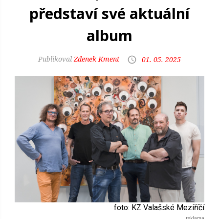
představí své aktuální
album
Zdenek Kment
01. 05. 2025
foto: KZ Valašské Meziříčí