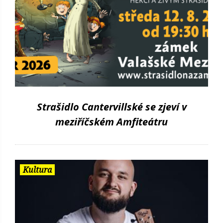
Strašidlo Cantervillské se zjeví v
meziříčském Amfiteátru
Kultura