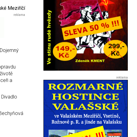
ské Meziříčí
í. Dojemný
 opravdu
životě
ceři a
 Divadlo
a Bechyňová