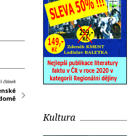
í článek
enské
domě
Kultura