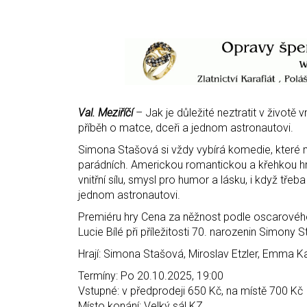
Val. Meziříčí
– Jak je důležité neztratit v životě 
příběh o matce, dceři a jednom astronautovi.
Simona Stašová si vždy vybírá komedie, které ma
parádních. Americkou romantickou a křehkou hru 
vnitřní sílu, smysl pro humor a lásku, i když tře
jednom astronautovi.
Premiéru hry Cena za něžnost podle oscarovéh
Lucie Bílé při příležitosti 70. narozenin Simony
Hrají: Simona Stašová, Miroslav Etzler, Emma 
Termíny: Po 20.10.2025, 19:00
Vstupné: v předprodeji 650 Kč, na místě 700 Kč
Místo konání: Velký sál KZ