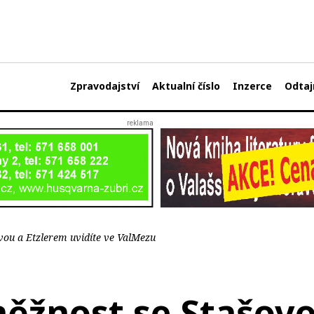
Zpravodajství
Aktualní číslo
Inzerce
Odtaj
vou a Etzlerem uvidíte ve ValMezu
něžnost se Stašov