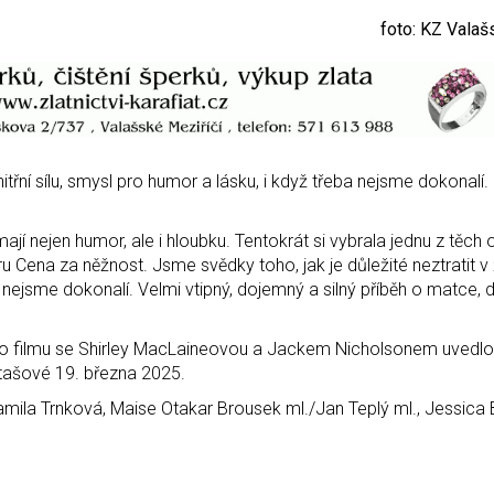
foto: KZ Valaš
vnitřní sílu, smysl pro humor a lásku, i když třeba nejsme dokonal
jí nejen humor, ale i hloubku. Tentokrát si vybrala jednu z těch
Cena za něžnost. Jsme svědky toho, jak je důležité neztratit v 
ba nejsme dokonalí. Velmi vtipný, dojemný a silný příběh o matce, d
o filmu se Shirley MacLaineovou a Jackem Nicholsonem uvedlo
 Stašové 19. března 2025.
Kamila Trnková, Maise Otakar Brousek ml./Jan Teplý ml., Jessic