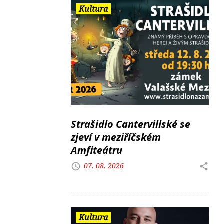
Kultura
Strašidlo Cantervillské se
zjeví v meziříčském
Amfiteátru
07. 08. 2026
Kultura