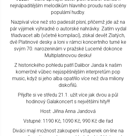
nejnápaditějším melodikům hlavního proudu naší scény
populární hudby.
Nazpíval více než sto padesát písní, přičemž jde až na
pár výjimek výhradně o autorské nahrávky. Zatím vydal
třiadvacet alb (včetně kompilací), získal devět Zlatých,
dvě Platinové desky a loni v rámci koncertního turné ke
svým 70. narozeninám v pražské Lucerně dokonce
Multiplatinovou desku!
Z historického pohledu patří Dalibor Janda k našim
komerčně vůbec nejúspěšnějším interpretům pop
music, když si jeho alba opatřilo více než dva miliony
diskofilů.
Přijďte si ve středu 21.1. užít více jak dvou a půl
hodinový Galakoncert s největšími hity!!!
Host: Jiřina Anna Jandová
Vstupné: 1190 Kč, 1090 Kč, 990 Kč dle řad
Diváci mají možnost zakoupení vstupenek on-line na