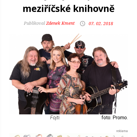
meziříčské knihovně
Zdenek Kment
07. 02. 2018
Fojti.
foto: Promo.