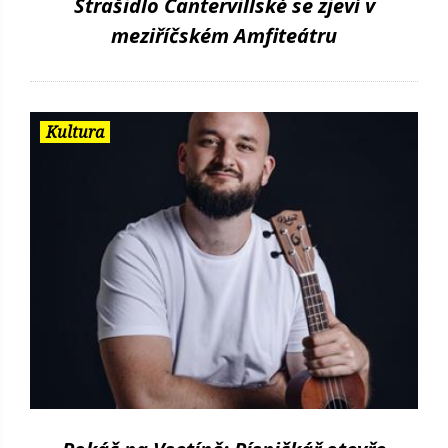
Strašidlo Cantervillské se zjeví v
meziříčském Amfiteátru
Kultura