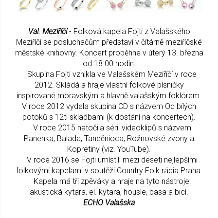
Val. Meziříčí
- Folková kapela Fojti z Valašského
Meziříčí se posluchačům představí v čítárně meziříčské
městské knihovny. Koncert proběhne v úterý 13. března
od 18.00 hodin.
Skupina Fojti vznikla ve Valašském Meziříčí v roce
2012. Skládá a hraje vlastní folkové písničky
inspirované moravským a hlavně valašským foklórem.
V roce 2012 vydala skupina CD s názvem Od bílých
potoků s 12ti skladbami (k dostání na koncertech).
V roce 2015 natočila sérii videoklipů s názvem
Panenka, Balada, Tanečnioca, Rožnovské zvony a
Kopretiny (viz. YouTube).
V roce 2016 se Fojti umístili mezi deseti nejlepšími
folkovými kapelami v soutěži Country Folk rádia Praha.
Kapela má tři zpěváky a hraje na tyto nástroje:
akustická kytara, el. kytara, housle, basa a bicí.
ECHO Valašska