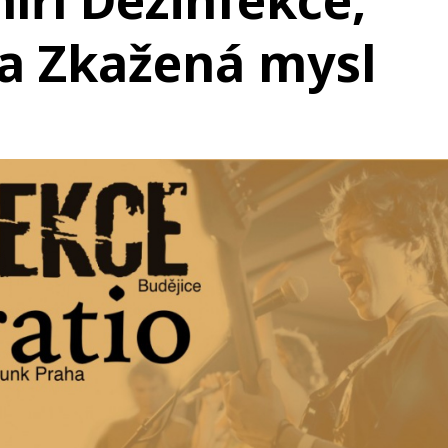
íří Dezinfekce,
 a Zkažená mysl