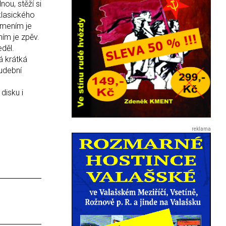
ou, stěží si
klasického
amením je
ím je zpěv.
eděl.
á krátká
hudební
isku i