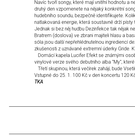
Navíc tvoří songy, které mají vnitřní hodnotu a 
druhý den vzpomenete na nějaký konkrétní song. 
hudebního soundu, bezpečně identifikujete. Ko
natlakovaná energie, která soustavně drží píst
Jednak si bez něj hudbu Dezinfekce tak nějak nejd
Bratrem (doslova) ve zbrani majiteli hlasu a bas
sóla jsou další nepřehlédnutelnou ingrediencí d
zkušenosti z uznávané extremní úderky Gride. K
Domácí kapela Lucifer Efekt se známými osob
vinylové verze svého debutního alba "My", které s
Třetí skupinou, která večírek zahájí, bude Vse
Vstupné do 25. 1. 100 Kč v den koncertu 120 Kč.
TKA