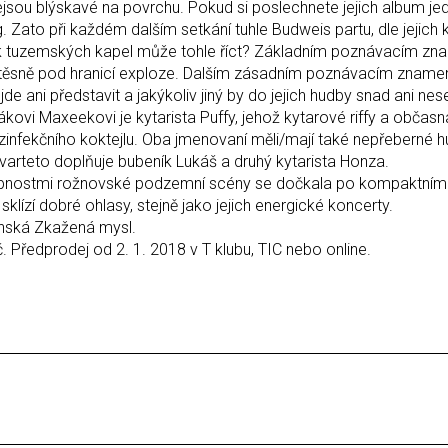
nejsou blýskavé na povrchu. Pokud si poslechnete jejich album jedn
Zato při každém dalším setkání tuhle Budweis partu, dle jejich 
lik tuzemských kapel může tohle říct? Základním poznávacím zn
y těsně pod hranicí exploze. Dalším zásadním poznávacím znamen
e ani představit a jakýkoliv jiný by do jejich hudby snad ani nes
ákovi Maxeekovi je kytarista Puffy, jehož kytarové riffy a občasn
ezinfekčního koktejlu. Oba jmenovaní měli/mají také nepřeberné 
varteto doplňuje bubeník Lukáš a druhý kytarista Honza.
nostmi rožnovské podzemní scény se dočkala po kompaktním d
klízí dobré ohlasy, stejně jako jejich energické koncerty.
tínská Zkažená mysl.
 Předprodej od 2. 1. 2018 v T klubu, TIC nebo online.