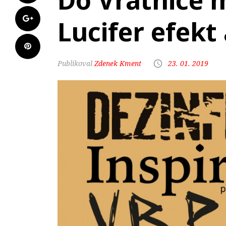
Do Vrátnice m
Lucifer efekt
Zdenek Kment
23. 01. 2019