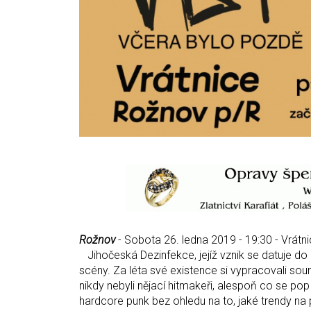
Rožnov
- Sobota 26. ledna 2019 - 19:30 - Vrátni
Jihočeská Dezinfekce, jejíž vznik se datuje d
scény. Za léta své existence si vypracovali soun
nikdy nebyli nějací hitmakeři, alespoň co se pop
hardcore punk bez ohledu na to, jaké trendy na 