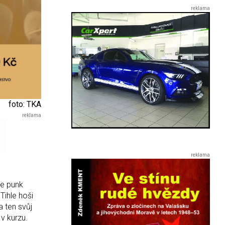
foto: TKA
re punk
Tihle hoši
a ten svůj
v kurzu.