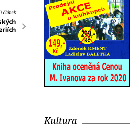
í článek
čských
eriích
Kultura