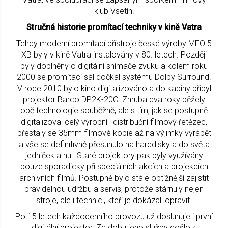
klub Vsetín.
Stručná historie promítací techniky v kině Vatra
Tehdy moderní promítací přístroje české výroby MEO 5
XB byly v kině Vatra instalovány v 80. letech. Později
byly doplněny o digitální snímače zvuku a kolem roku
2000 se promítací sál dočkal systému Dolby Surround.
V roce 2010 bylo kino digitalizováno a do kabiny přibyl
projektor Barco DP2K-20C. Zhruba dva roky běžely
obě technologie souběžně, ale s tím, jak se postupně
digitalizoval celý výrobní i distribuční filmový řetězec,
přestaly se 35mm filmové kopie až na výjimky vyrábět
a vše se definitivně přesunulo na harddisky a do světa
jedniček a nul. Staré projektory pak byly využívány
pouze sporadicky při speciálních akcích a projekcích
archivních filmů. Postupně bylo stále obtížnější zajistit
pravidelnou údržbu a servis, protože stárnuly nejen
stroje, ale i technici, kteří je dokázali opravit.
Po 15 letech každodenního provozu už dosluhuje i první
digitální projektor. Za dobu jeho služby došlo k