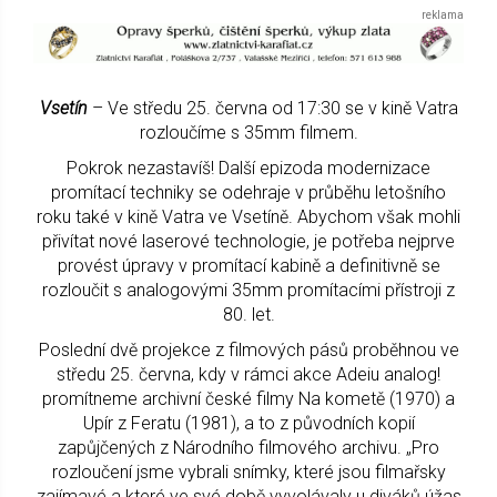
Vsetín
– Ve středu 25. června od 17:30 se v kině Vatra
rozloučíme s 35mm filmem.
Pokrok nezastavíš! Další epizoda modernizace
promítací techniky se odehraje v průběhu letošního
roku také v kině Vatra ve Vsetíně. Abychom však mohli
přivítat nové laserové technologie, je potřeba nejprve
provést úpravy v promítací kabině a definitivně se
rozloučit s analogovými 35mm promítacími přístroji z
80. let.
Poslední dvě projekce z filmových pásů proběhnou ve
středu 25. června, kdy v rámci akce Adeiu analog!
promítneme archivní české filmy Na kometě (1970) a
Upír z Feratu (1981), a to z původních kopií
zapůjčených z Národního filmového archivu. „Pro
rozloučení jsme vybrali snímky, které jsou filmařsky
zajímavé a které ve své době vyvolávaly u diváků úžas