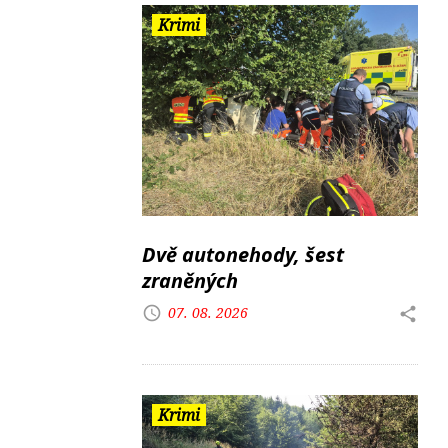
Krimi
Dvě autonehody, šest
zraněných
07. 08. 2026
Krimi