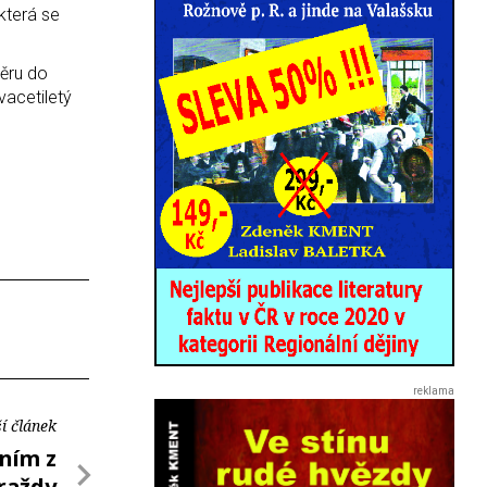
která se
měru do
vacetiletý
í článek
ním z
raždy