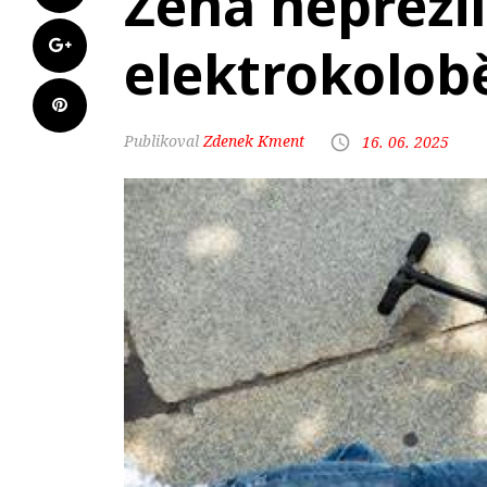
Žena nepřežil
elektrokolob
Zdenek Kment
16. 06. 2025