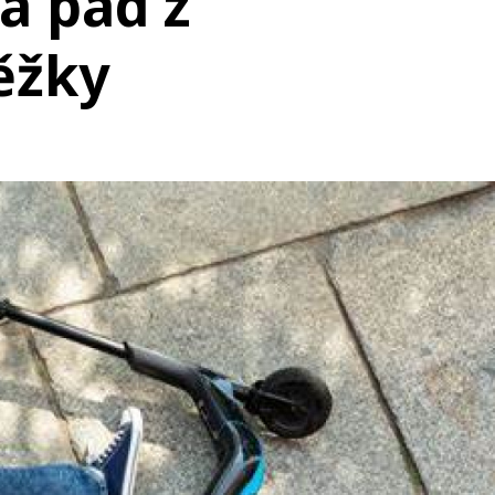
a pád z
ěžky