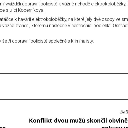
í vyjížděli dopravní policisté k vážné nehodě elektrokoloběžky, 
tce s ulicí Koperníkova.
zatáčce k havárii elektrokoloběžky, na které jely dvě osoby ve s
la vážné zranění, kterému následně v nemocnici podlehla. Osmad
šetří dopravní policisté společně s kriminalisty.
Dalš
Konflikt dvou mužů skončil obvině
ase
pokusu v