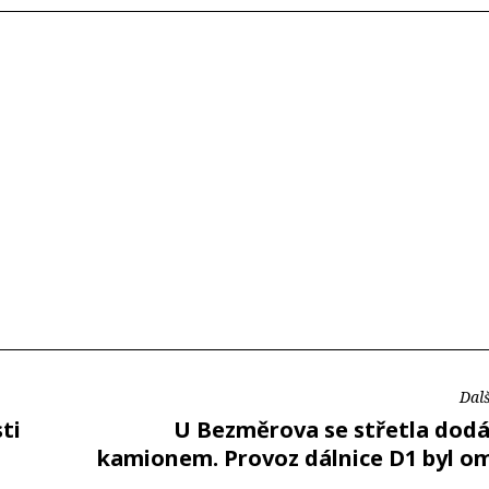
Dalš
ti
U Bezměrova se střetla dodá
kamionem. Provoz dálnice D1 byl o