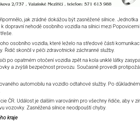
řipomnělo, jak zrádné dokážou být zasněžené silnice. Jednotka
a k dopravní nehodě osobního vozidla na silnici mezi Popovicemi
třeše.
dnoho osobního vozidla, které leželo na středové části komunikac
y. Řidič skončil v péči zdravotnické záchranné služby.
iči po opatrném otočení vozidla zpět na kola uniklé látky zasypa
ovky a zvýšili bezpečnost provozu. Současně provedli protipožár
arovaného automobilu na vozidlo odtahové služby. Po důkladném 
.
icie ČR. Událost je dalším varováním pro všechny řidiče, aby v z
tavu vozovky. Zasněžená silnice neodpouští chyby.
ého kraje