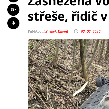
Zasněžená vo
střeše, řidič 
Zdenek Kment
03. 02. 2026