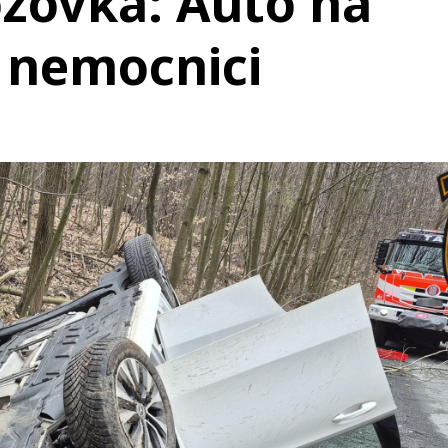
zovka: Auto na
v nemocnici