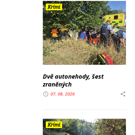
Krimi
Dvě autonehody, šest
zraněných
07. 08. 2026
Krimi