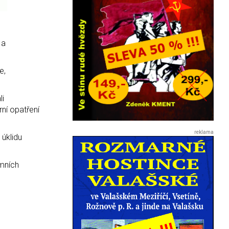
 a
e,
li
ní opatření
úklidu
imních