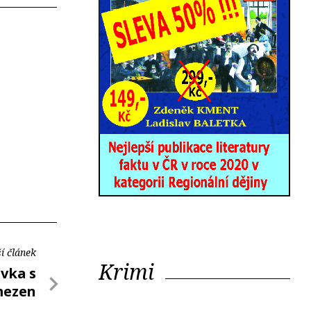
í článek
Krimi
vka s
mezen