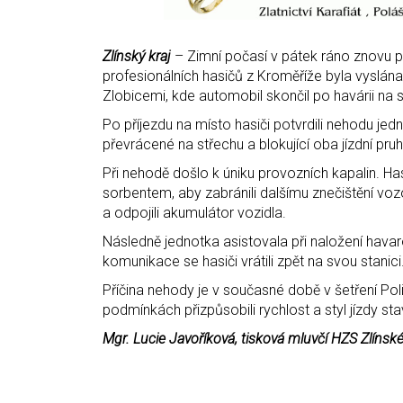
Zlínský kraj
– Zimní počasí v pátek ráno znovu p
profesionálních hasičů z Kroměříže byla vyslán
Zlobicemi, kde automobil skončil po havárii na s
Po příjezdu na místo hasiči potvrdili nehodu je
převrácené na střechu a blokující oba jízdní pruh
Při nehodě došlo k úniku provozních kapalin. Has
sorbentem, aby zabránili dalšímu znečištění voz
a odpojili akumulátor vozidla.
Následně jednotka asistovala při naložení hav
komunikace se hasiči vrátili zpět na svou stanici
Příčina nehody je v současné době v šetření Pol
podmínkách přizpůsobili rychlost a styl jízdy s
Mgr. Lucie Javoříková, tisková mluvčí HZS Zlínsk