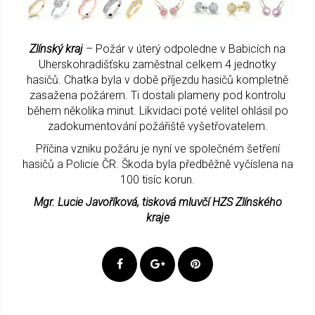
Zlínský kraj
– Požár v úterý odpoledne v Babicích na
Uherskohradišťsku zaměstnal celkem 4 jednotky
hasičů. Chatka byla v době příjezdu hasičů kompletně
zasažena požárem. Ti dostali plameny pod kontrolu
během několika minut. Likvidaci poté velitel ohlásil po
zadokumentování požářiště vyšetřovatelem.
Příčina vzniku požáru je nyní ve společném šetření
hasičů a Policie ČR. Škoda byla předběžně vyčíslena na
100 tisíc korun.
Mgr. Lucie Javoříková, tisková mluvčí HZS Zlínského
kraje