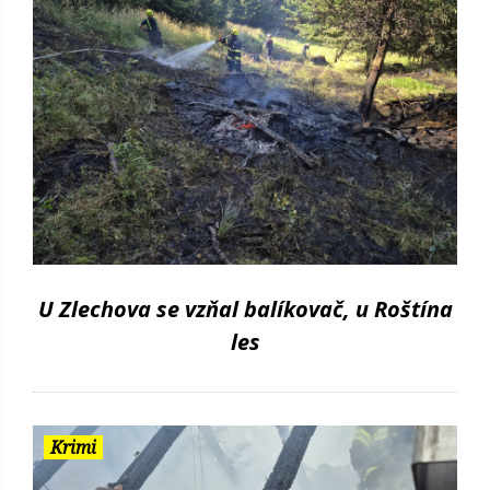
U Zlechova se vzňal balíkovač, u Roštína
les
Krimi