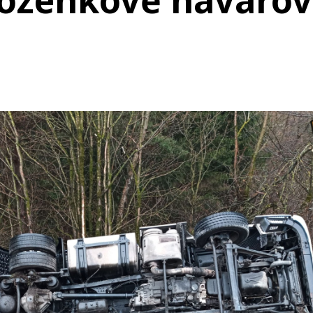
ozenkově havarov