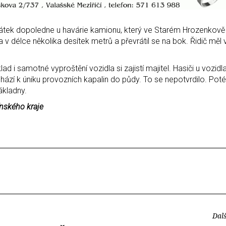
pátek dopoledne u havárie kamionu, který ve Starém Hrozenkově
 v délce několika desítek metrů a převrátil se na bok. Řidič měl v
ad i samotné vyproštění vozidla si zajistí majitel. Hasiči u vozidl
hází k úniku provozních kapalin do půdy. To se nepotvrdilo. Poté
základny.
ínského kraje
Dalš