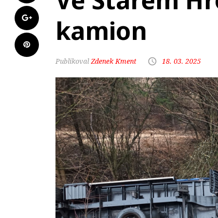
Ve Starém Hr
kamion
Zdenek Kment
18. 03. 2025