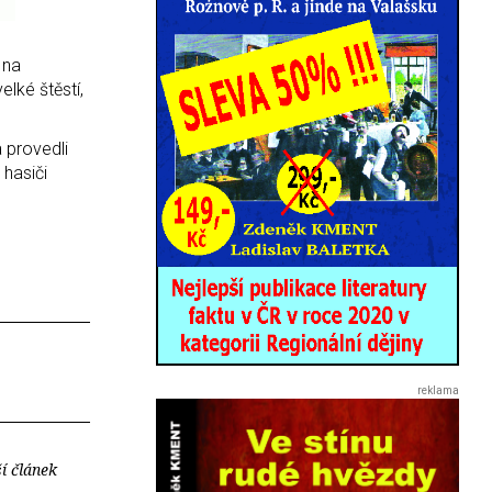
 na
elké štěstí,
a provedli
 hasiči
í článek