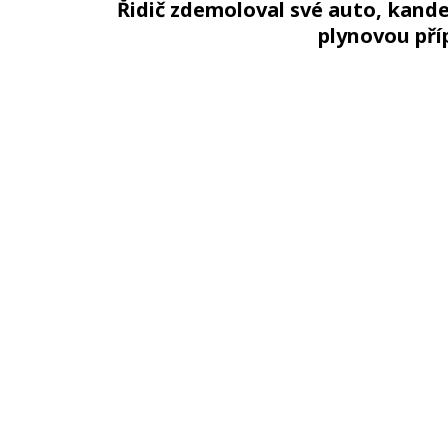
Řidič zdemoloval své auto, kande
plynovou pří