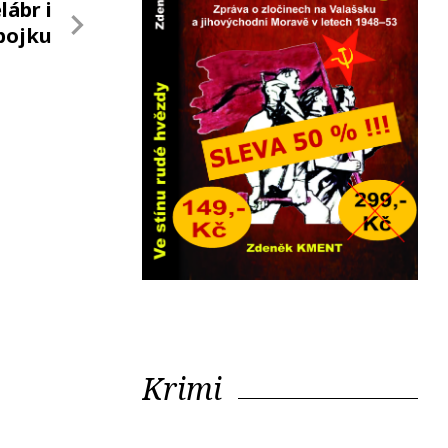
lábr i
pojku
Krimi