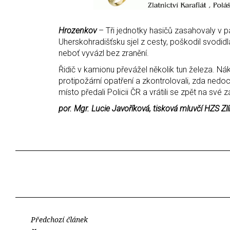
Hrozenkov
– Tři jednotky hasičů zasahovaly v 
Uherskohradišťsku sjel z cesty, poškodil svodidla
neboť vyvázl bez zranění.
Řidič v kamionu převážel několik tun železa. Nákl
protipožární opatření a zkontrolovali, zda nedoc
místo předali Policii ČR a vrátili se zpět na své 
por. Mgr. Lucie Javoříková, tisková mluvčí HZS Zl
Předchozí článek