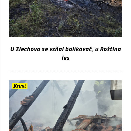
U Zlechova se vzňal balíkovač, u Roštína
les
Krimi