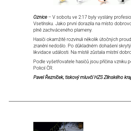
Oznice
– V sobotu ve 2:17 byly vyslány profesi
Vsetínsku. Jako první dorazila na místo dobrovo
plně zachváceného plameny.
Hasiči okamžitě rozvinuli několik útočných prou
zranění nedošlo. Po důkladném dohašení skrytý
likvidace události. Na místě zůstala místní dob
Podle vyšetřovatele hasičů jsou příčina vznik
Policií ČR.
Pavel Řezníček, tiskový mluvčí HZS Zlínského kra