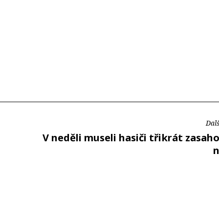
Dalš
V neděli museli hasiči třikrát zasah