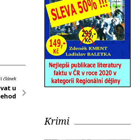
í článek
ovat u
nehod
Krimi