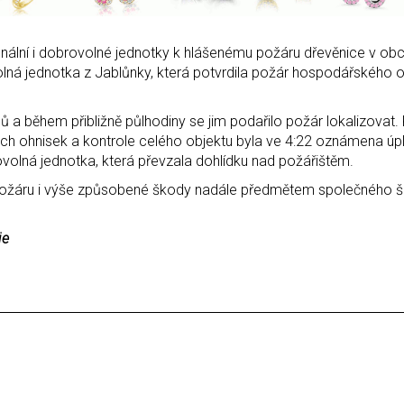
onální i dobrovolné jednotky k hlášenému požáru dřevěnice v obc
lná jednotka z Jablůnky, která potvrdila požár hospodářského ob
dů a během přibližně půlhodiny se jim podařilo požár lokalizovat
ch ohnisek a kontrole celého objektu byla ve 4:22 oznámena úp
rovolná jednotka, která převzala dohlídku nad požářištěm.
u požáru i výše způsobené škody nadále předmětem společného še
je