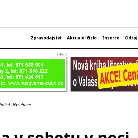
Zpravodajství
Aktualní číslo
Inzerce
Odtaj
 hořet dřevěnice
la v sobotu v noci