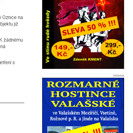
i Oznice na
jektu již
. K žádnému
lná
tření s