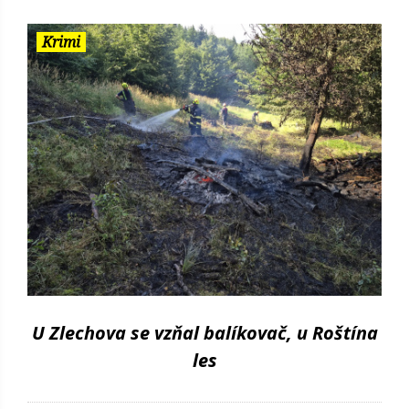
Krimi
U Zlechova se vzňal balíkovač, u Roštína
les