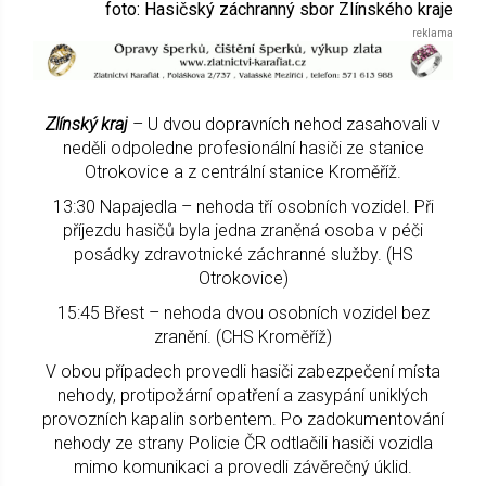
foto: Hasičský záchranný sbor Zlínského kraje
Zlínský kraj
– U dvou dopravních nehod zasahovali v
neděli odpoledne profesionální hasiči ze stanice
Otrokovice a z centrální stanice Kroměříž.
13:30 Napajedla – nehoda tří osobních vozidel. Při
příjezdu hasičů byla jedna zraněná osoba v péči
posádky zdravotnické záchranné služby. (HS
Otrokovice)
15:45 Břest – nehoda dvou osobních vozidel bez
zranění. (CHS Kroměříž)
V obou případech provedli hasiči zabezpečení místa
nehody, protipožární opatření a zasypání uniklých
provozních kapalin sorbentem. Po zadokumentování
nehody ze strany Policie ČR odtlačili hasiči vozidla
mimo komunikaci a provedli závěrečný úklid.