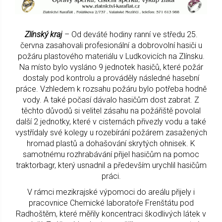
Zlínský kraj
– Od deváté hodiny ranní ve středu 25.
června zasahovali profesionální a dobrovolní hasiči u
požáru plastového materiálu v Ludkovicích na Zlínsku.
Na místo bylo vysláno 9 jednotek hasičů, které požár
dostaly pod kontrolu a prováděly následné hasební
práce. Vzhledem k rozsahu požáru bylo potřeba hodně
vody. A také počasí dávalo hasičům dost zabrat. Z
těchto důvodů si velitel zásahu na požářiště povolal
další 2 jednotky, které v cisternách přivezly vodu a také
vystřídaly své kolegy u rozebírání požárem zasažených
hromad plastů a dohašování skrytých ohnisek. K
samotnému rozhrabávání přijel hasičům na pomoc
traktorbagr, který usnadnil a především urychlil hasičům
práci.
V rámci mezikrajské výpomoci do areálu přijely i
pracovnice Chemické laboratoře Frenštátu pod
Radhoštěm, které měřily koncentraci škodlivých látek v