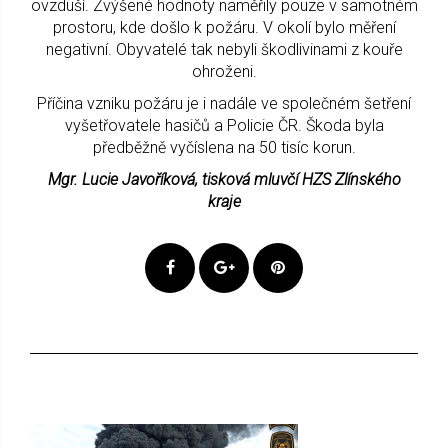
ovzduší. Zvýšené hodnoty naměřily pouze v samotném
prostoru, kde došlo k požáru. V okolí bylo měření
negativní. Obyvatelé tak nebyli škodlivinami z kouře
ohroženi.
Příčina vzniku požáru je i nadále ve společném šetření
vyšetřovatele hasičů a Policie ČR. Škoda byla
předběžně vyčíslena na 50 tisíc korun.
Mgr. Lucie Javoříková, tisková mluvčí HZS Zlínského
kraje