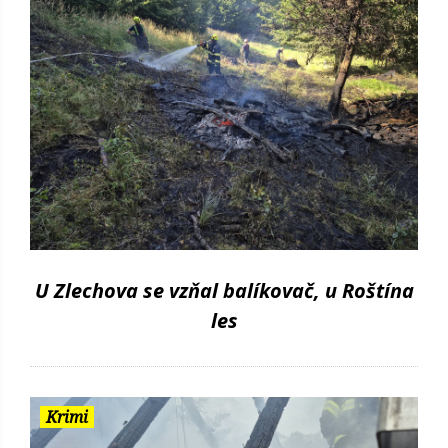
U Zlechova se vzňal balíkovač, u Roštína
les
Krimi