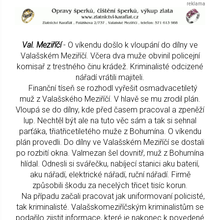
Val. Meziříčí
- O víkendu došlo k vloupání do dílny ve
Valašském Meziříčí. Včera dva muže obvinil policejní
komisař z trestného činu krádež. Kriminalisté odcizené
nářadí vrátili majiteli.
Finanční tíseň se rozhodl vyřešit osmadvacetiletý
muž z Valašského Meziříčí. V hlavě se mu zrodil plán.
Vloupá se do dílny, kde před časem pracoval a zpeněží
lup. Nechtěl být ale na tuto věc sám a tak si sehnal
parťáka, třiatřicetiletého muže z Bohumína. O víkendu
plán provedli. Do dílny ve Valašském Meziříčí se dostali
po rozbití okna. Valmezan šel dovnitř, muž z Bohumína
hlídal. Odnesli si svářečku, nabíjecí stanici aku baterií,
aku nářadí, elektrické nářadí, ruční nářadí. Firmě
způsobili škodu za necelých třicet tisíc korun.
Na případu začali pracovat jak uniformovaní policisté,
tak kriminalisté. Valašskomeziříčským kriminalistům se
podařilo zjistit informace, které je nakonec k povedené