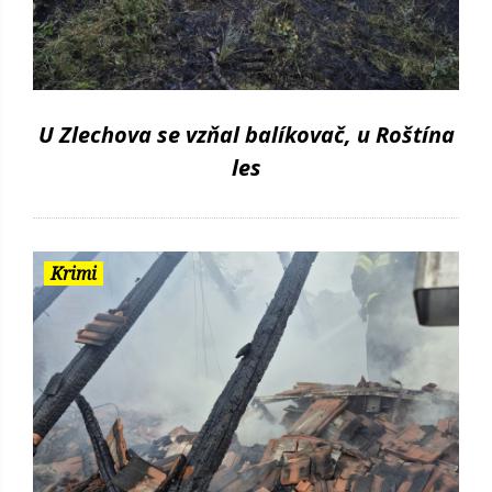
U Zlechova se vzňal balíkovač, u Roštína
les
Krimi