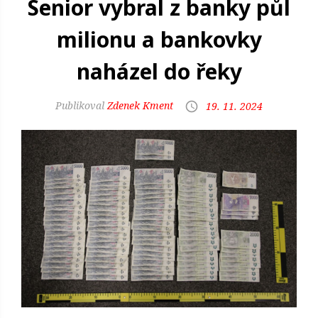
Senior vybral z banky půl
milionu a bankovky
naházel do řeky
Zdenek Kment
19. 11. 2024