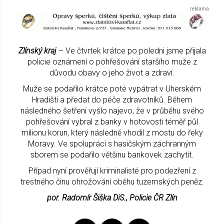
Zlínský kraj
– Ve čtvrtek krátce po poledni jsme přijala
policie oznámení o pohřešování staršího muže z
důvodu obavy o jeho život a zdraví.
Muže se podařilo krátce poté vypátrat v Uherském
Hradišti a předat do péče zdravotníků. Během
následného šetření vyšlo najevo, že v průběhu svého
pohřešování vybral z banky v hotovosti téměř půl
milionu korun, který následně vhodil z mostu do řeky
Moravy. Ve spolupráci s hasičským záchranným
sborem se podařilo většinu bankovek zachytit.
Případ nyní prověřují kriminalisté pro podezření z
trestného činu ohrožování oběhu tuzemských peněz.
por. Radomír Šiška DiS., Policie ČR Zlín