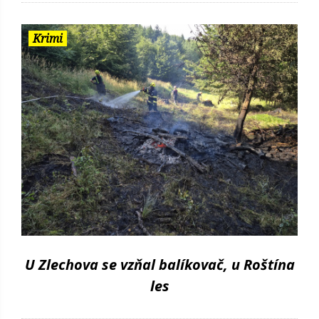
Krimi
U Zlechova se vzňal balíkovač, u Roštína
les