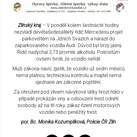
Zlínský kraj
– V pondělí kolem šestnácté hodiny
nezvládl devětašedesátiletý řidič Mercedesu projet
parkovištěm na Jižních Svazích a narazil do
zaparkovaného vozidla Audi. Důvod byl brzy jasný.
Řidič nadýchal 2,73 promile alkoholu. Policistům
ovšem tvrdil, že vozidlo neřídil.
Muži zákona navíc zjistili, že vozidlo už sedm měsíců
nemá platnou technickou kontrolu a majitel nemá
sjednané ani zákonné pojištění.
Za ohrožení pod vlivem návykové látky hrozí řidiči v
případě prokázán viny a odsouzení trest odnětí
svobody až na tři roky, zákaz řízení motorových
vozidel nebo peněžitý trest.
por. Bc. Monika Kozumplíková, Policie ČR Zlín