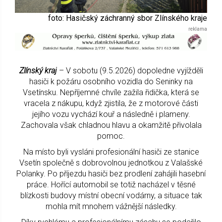
foto: Hasičský záchranný sbor Zlínského kraje
Zlínský kraj
– V sobotu (9.5.2026) dopoledne vyjížděli
hasiči k požáru osobního vozidla do Seninky na
Vsetínsku. Nepříjemné chvíle zažila řidička, která se
vracela z nákupu, když zjistila, že z motorové části
jejího vozu vychází kouř a následně i plameny.
Zachovala však chladnou hlavu a okamžitě přivolala
pomoc.
Na místo byli vysláni profesionální hasiči ze stanice
Vsetín společně s dobrovolnou jednotkou z Valašské
Polanky. Po příjezdu hasiči bez prodlení zahájili hasební
práce. Hořící automobil se totiž nacházel v těsné
blízkosti budovy místní obecní vodárny, a situace tak
mohla mít mnohem vážnější následky.