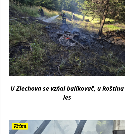
U Zlechova se vzňal balíkovač, u Roštína
les
Krimi