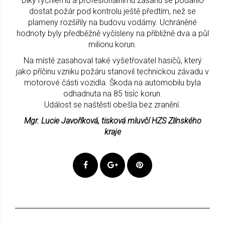
Díky rychlému a profesionálnímu zásahu se podařilo
dostat požár pod kontrolu ještě předtím, než se
plameny rozšířily na budovu vodárny. Uchráněné
hodnoty byly předběžně vyčísleny na přibližně dva a půl
milionu korun.
Na místě zasahoval také vyšetřovatel hasičů, který
jako příčinu vzniku požáru stanovil technickou závadu v
motorové části vozidla. Škoda na automobilu byla
odhadnuta na 85 tisíc korun.
Událost se naštěstí obešla bez zranění.
Mgr. Lucie Javoříková, tisková mluvčí HZS Zlínského
kraje