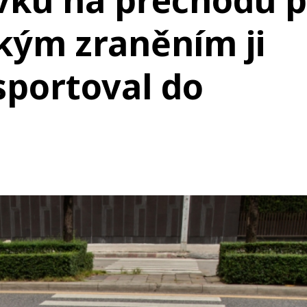
dívku na přechodu 
žkým zraněním ji
sportoval do