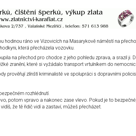
ou hodinou ráno ve Vizovicích na Masarykově náměstí na přech
 chodkyni, která přecházela vozovku.
upila na přechod pro chodce z jeho pohledu zprava, a srazil ji. 
ěžké zranění, které si vyžádalo transport vrtulníkem do nemocnic
 prověřují zlínští kriminalisté ve spolupráci s dopravními policis
 bezpečném rozhlédnutí.
levo, potom vpravo a nakonec zase vlevo. Pokud je to bezpečné, 
vidíš, že tě řidič vidí a zastaví, můžeš přecházet.