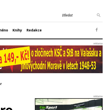
něno
Knihy
Redakce
ce