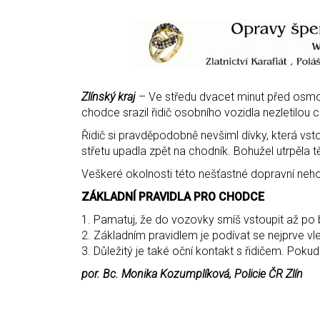
Zlínský kraj
– Ve středu dvacet minut před osm
chodce srazil řidič osobního vozidla nezletilou
Řidič si pravděpodobně nevšiml dívky, která vsto
střetu upadla zpět na chodník. Bohužel utrpěla t
Veškeré okolnosti této nešťastné dopravní nehody
ZÁKLADNÍ PRAVIDLA PRO CHODCE
1. Pamatuj, že do vozovky smíš vstoupit až po
2. Základním pravidlem je podívat se nejprve v
3. Důležitý je také oční kontakt s řidičem. Pokud 
por. Bc. Monika Kozumplíková, Policie ČR Zlín