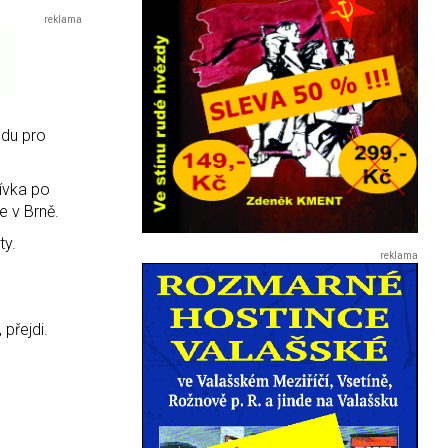
odu pro
Dívka po
e v Brně.
ty.
přejdi.