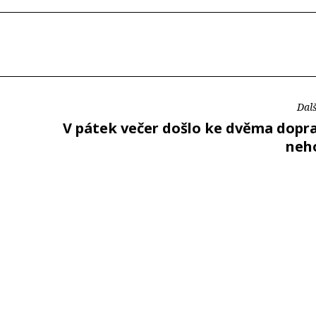
Dalš
V pátek večer došlo ke dvěma dopr
neh