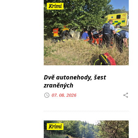
Krimi
Dvě autonehody, šest
zraněných
07. 08. 2026
Krimi