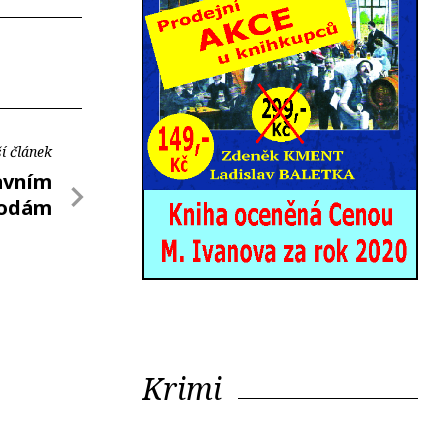
í článek
avním
odám
Krimi