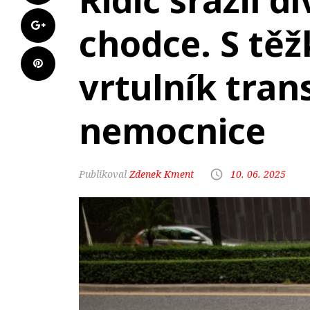
Řidič srazil 
chodce. S tě
vrtulník tran
nemocnice
Zdenek Kment
10. 06. 2025