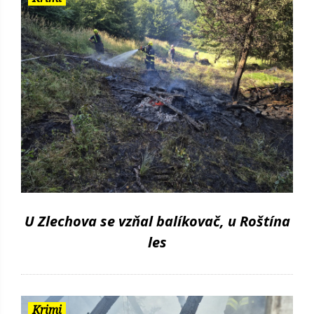
U Zlechova se vzňal balíkovač, u Roštína
les
Krimi