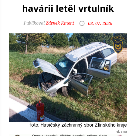
havárii letěl vrtulník
Zdenek Kment
08. 07. 2026
foto: Hasičský záchranný sbor Zlínského kraje