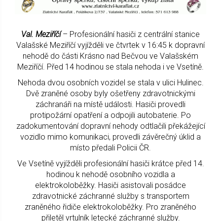
Val. Meziříčí
– Profesionální hasiči z centrální stanice
Valašské Meziříčí vyjížděli ve čtvrtek v 16:45 k dopravní
nehodě do části Krásno nad Bečvou ve Valašském
Meziříčí. Před 14 hodinou se stala nehoda i ve Vsetíně.
Nehoda dvou osobních vozidel se stala v ulici Hulinec.
Dvě zraněné osoby byly ošetřeny zdravotnickými
záchranáři na místě události. Hasiči provedli
protipožární opatření a odpojili autobaterie. Po
zadokumentování dopravní nehody odtlačili překážející
vozidlo mimo komunikaci, provedli závěrečný úklid a
místo předali Policii ČR.
Ve Vsetíně vyjížděli profesionální hasiči krátce před 14.
hodinou k nehodě osobního vozidla a
elektrokoloběžky. Hasiči asistovali posádce
zdravotnické záchranné služby s transportem
zraněného řidiče elektrokoloběžky. Pro zraněného
přiletěl vrtulník letecké záchranné služby.