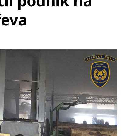
il podnik na
řeva