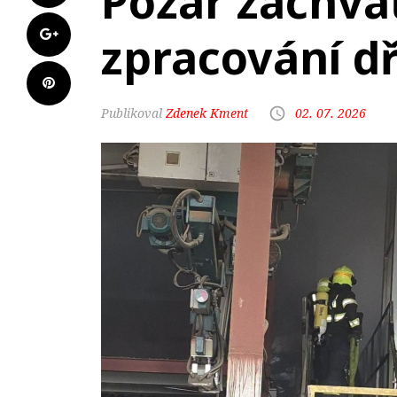
Požár zachvát
zpracování d
Zdenek Kment
02. 07. 2026