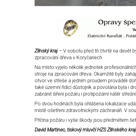
Zlínský kraj
– V sobotu před tři čtvrtě na devět 
zpracování dřeva v Koryčanech.
Na místo vyjelo několik jednotek profesionálníc
stroje na zpracování dřeva. Okamžitě byly zaháj
otvor ve střeše a jedním proudem prováděli doh
také územní řídící důstojník a povolána byla i d
zabránit šíření požáru i protipožární nátěr střešn
Po dvou hodinách byla ohlášena lokalizace událost
místě ošetřeni zdravotnickými záchranáři. V sou
Příčina požáru i výše škody jsou předmětem šetř
David Martinec, tiskový mluvčí HZS Zlínského kra