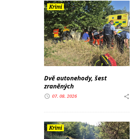
Krimi
Dvě autonehody, šest
zraněných
07. 08. 2026
Krimi