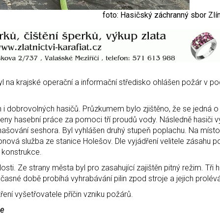
foto: Hasičský záchranný sbor Zlí
byl na krajské operační a informační středisko ohlášen požár v po
h i dobrovolných hasičů. Průzkumem bylo zjištěno, že se jedná o
eny hasební práce za pomoci tří proudů vody. Následně hasiči vyt
ašování seshora. Byl vyhlášen druhý stupeň poplachu. Na místo
ronová služba ze stanice Holešov. Dle vyjádření velitele zásahu 
í konstrukce.
i. Ze strany města byl pro zasahující zajištěn pitný režim. Tři ha
časné době probíhá vyhrabávání pilin zpod stroje a jejich prolév
ení vyšetřovatele příčin vzniku požárů.
je