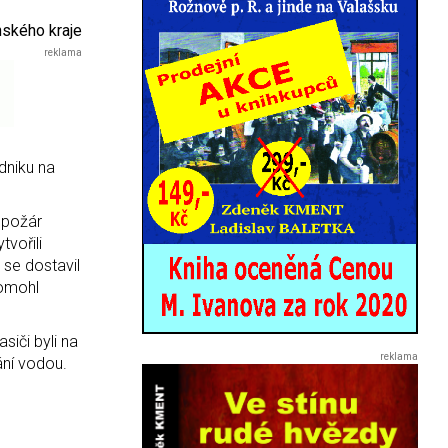
nského kraje
dniku na
 požár
vořili
 se dostavil
pomohl
siči byli na
ání vodou.